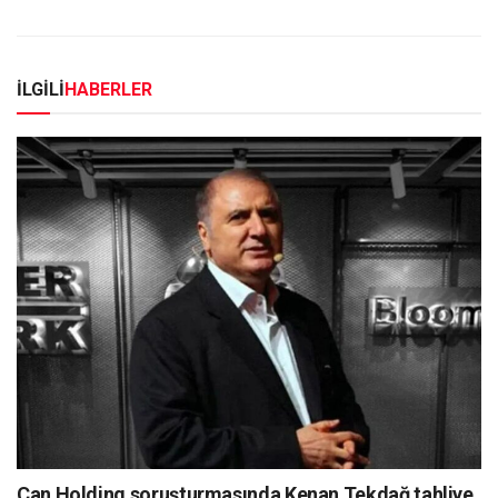
İLGİLİ
HABERLER
Can Holding soruşturmasında Kenan Tekdağ tahliye