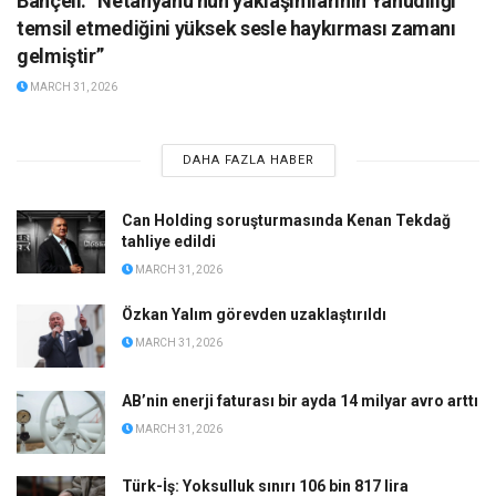
Bahçeli: “Netanyahu’nun yaklaşımlarının Yahudiliği
temsil etmediğini yüksek sesle haykırması zamanı
gelmiştir”
MARCH 31, 2026
DAHA FAZLA HABER
Can Holding soruşturmasında Kenan Tekdağ
tahliye edildi
MARCH 31, 2026
Özkan Yalım görevden uzaklaştırıldı
MARCH 31, 2026
AB’nin enerji faturası bir ayda 14 milyar avro arttı
MARCH 31, 2026
Türk-İş: Yoksulluk sınırı 106 bin 817 lira