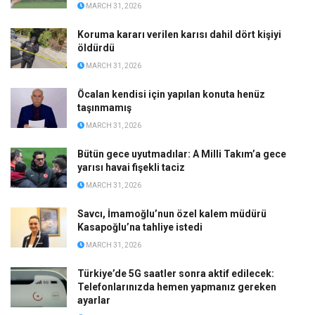
MARCH 31, 2026
Koruma kararı verilen karısı dahil dört kişiyi
öldürdü
MARCH 31, 2026
Öcalan kendisi için yapılan konuta henüz
taşınmamış
MARCH 31, 2026
Bütün gece uyutmadılar: A Milli Takım’a gece
yarısı havai fişekli taciz
MARCH 31, 2026
Savcı, İmamoğlu’nun özel kalem müdürü
Kasapoğlu’na tahliye istedi
MARCH 31, 2026
Türkiye’de 5G saatler sonra aktif edilecek:
Telefonlarınızda hemen yapmanız gereken
ayarlar