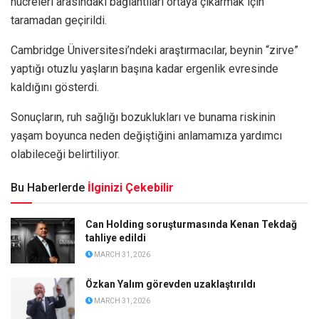
hücreleri arasındaki bağlantıları ortaya çıkarmak için
taramadan geçirildi.
Cambridge Üniversitesi’ndeki araştırmacılar, beynin “zirve”
yaptığı otuzlu yaşların başına kadar ergenlik evresinde
kaldığını gösterdi.
Sonuçların, ruh sağlığı bozuklukları ve bunama riskinin
yaşam boyunca neden değiştiğini anlamamıza yardımcı
olabileceği belirtiliyor.
Bu Haberlerde
İlginizi Çekebilir
Can Holding soruşturmasında Kenan Tekdağ
tahliye edildi
MARCH 31, 2026
Özkan Yalım görevden uzaklaştırıldı
MARCH 31, 2026