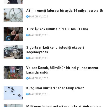
AB’nin enerji faturası bir ayda 14 milyar avro arttı
MARCH 31, 2026
Türk-İş: Yoksulluk sınırı 106 bin 817 lira
MARCH 31, 2026
Sigorta şirketi kendi istediği eksperi
seçemeyecek
MARCH 31, 2026
Volkan Konak, ölümünün birinci yılında mezarı
başında anıldı
MARCH 31, 2026
Kuzgunlar kurtları neden takip eder?
MARCH 31, 2026
Milli maç öncesi askeri casus krizi: Antrenmanı