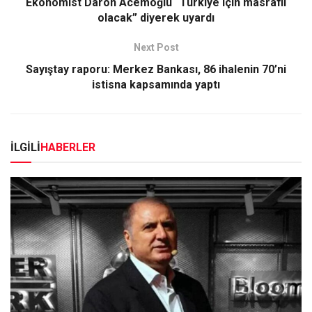
Ekonomist Daron Acemoğlu “Türkiye için masraflı
olacak” diyerek uyardı
Next Post
Sayıştay raporu: Merkez Bankası, 86 ihalenin 70’ni
istisna kapsamında yaptı
İLGİLİ
HABERLER