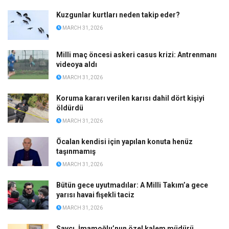
Kuzgunlar kurtları neden takip eder?
MARCH 31, 2026
Milli maç öncesi askeri casus krizi: Antrenmanı
videoya aldı
MARCH 31, 2026
Koruma kararı verilen karısı dahil dört kişiyi
öldürdü
MARCH 31, 2026
Öcalan kendisi için yapılan konuta henüz
taşınmamış
MARCH 31, 2026
Bütün gece uyutmadılar: A Milli Takım’a gece
yarısı havai fişekli taciz
MARCH 31, 2026
Savcı, İmamoğlu’nun özel kalem müdürü