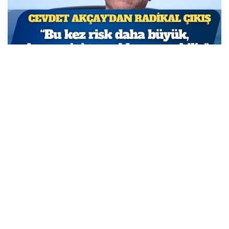
TCMB Başkan Yardımcısı Cevdet Akçay: Bu adımlar
atılmasa enflasyon yüzde 150-200’e ulaşabilirdi
MARCH 31, 2026