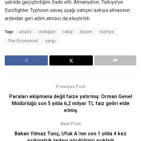
şekilde geçiştirdiğini ifade etti. Almanya’nın, Türkiye’ye
Eurofighter Typhoon savaş uçağı satışını askıya almasının
ardından geri adım atması da eleştirildi.
Tags:
analiz
erdoğan
rakip
Seçim
tasfiye
The Economist
yargı
Previous Post
Paraları ekipmana değil faize yatırmış: Orman Genel
Müdürlüğü son 5 yılda 6,2 milyar TL faiz geliri elde
etmiş
Next Post
Bakan Yılmaz Tunç, Ufuk A.’nın son 1 yılda 4 kez
psikiyatrik tedavi gördüğünü açıkladı