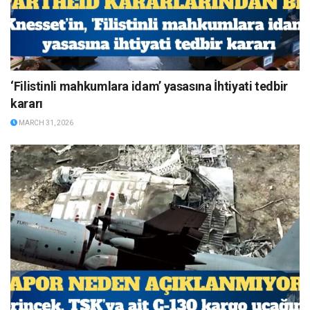
‘Filistinli mahkumlara idam’ yasasına İhtiyati tedbir
kararı
MARCH 31, 2026