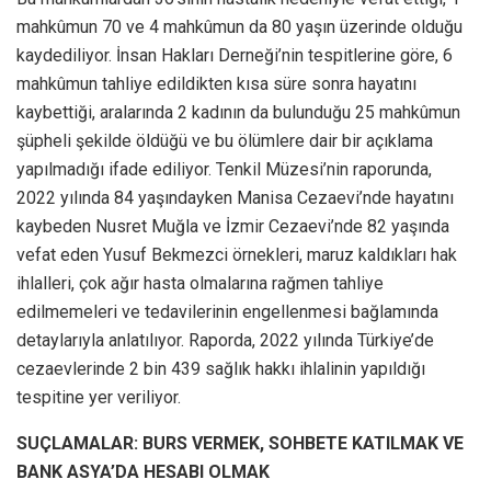
mahkûmun 70 ve 4 mahkûmun da 80 yaşın üzerinde olduğu
kaydediliyor. İnsan Hakları Derneği’nin tespitlerine göre, 6
mahkûmun tahliye edildikten kısa süre sonra hayatını
kaybettiği, aralarında 2 kadının da bulunduğu 25 mahkûmun
şüpheli şekilde öldüğü ve bu ölümlere dair bir açıklama
yapılmadığı ifade ediliyor. Tenkil Müzesi’nin raporunda,
2022 yılında 84 yaşındayken Manisa Cezaevi’nde hayatını
kaybeden Nusret Muğla ve İzmir Cezaevi’nde 82 yaşında
vefat eden Yusuf Bekmezci örnekleri, maruz kaldıkları hak
ihlalleri, çok ağır hasta olmalarına rağmen tahliye
edilmemeleri ve tedavilerinin engellenmesi bağlamında
detaylarıyla anlatılıyor. Raporda, 2022 yılında Türkiye’de
cezaevlerinde 2 bin 439 sağlık hakkı ihlalinin yapıldığı
tespitine yer veriliyor.
SUÇLAMALAR: BURS VERMEK, SOHBETE KATILMAK VE
BANK ASYA’DA HESABI OLMAK