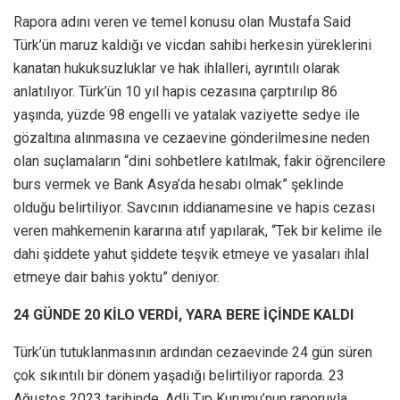
Rapora adını veren ve temel konusu olan Mustafa Said
Türk’ün maruz kaldığı ve vicdan sahibi herkesin yüreklerini
kanatan hukuksuzluklar ve hak ihlalleri, ayrıntılı olarak
anlatılıyor. Türk’ün 10 yıl hapis cezasına çarptırılıp 86
yaşında, yüzde 98 engelli ve yatalak vaziyette sedye ile
gözaltına alınmasına ve cezaevine gönderilmesine neden
olan suçlamaların “dini sohbetlere katılmak, fakir öğrencilere
burs vermek ve Bank Asya’da hesabı olmak” şeklinde
olduğu belirtiliyor. Savcının iddianamesine ve hapis cezası
veren mahkemenin kararına atıf yapılarak, “Tek bir kelime ile
dahi şiddete yahut şiddete teşvik etmeye ve yasaları ihlal
etmeye dair bahis yoktu” deniyor.
24 GÜNDE 20 KİLO VERDİ, YARA BERE İÇİNDE KALDI
Türk’ün tutuklanmasının ardından cezaevinde 24 gün süren
çok sıkıntılı bir dönem yaşadığı belirtiliyor raporda. 23
Ağustos 2023 tarihinde, Adli Tıp Kurumu’nun raporuyla