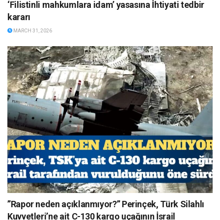
‘Filistinli mahkumlara idam’ yasasına İhtiyati tedbir
kararı
MARCH 31, 2026
”Rapor neden açıklanmıyor?” Perinçek, Türk Silahlı
Kuvvetleri’ne ait C-130 kargo uçağının İsrail