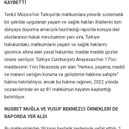
KAYBETTİ
Tenkil Müzesi’nin Türkiye’de mahkumlara yönelik sistematik
bir şekilde uygulanan yaşam ve sağlık hakları ihlallerini tüm
dünyaya duyurma amacıyla hazırladığı raporda konuya dair
uluslararası hukuk mevzuatının yanı sıra, Türkiye
hukukundaki, mahkumların yaşam ve sağlık haklarını
güvence altına alan yasal hükümler, madde madde gözler
önüne seriliyor. Türkiye Cumhuriyeti Anayasası’nın 17’nci
maddesinin 1’nci fıkrasında yer alan “Herkes, yaşama, maddî
ve manevî varlığını koruma ve geliştirme hakkına sahiptir”
hükmü hatırlatılıyor, ancak bu hükme rağmen, 2022 yılında
cezaevlerinde en az 81 mahkûmun hayatını kaybettiği
belirtiliyor.
NUSRET MUĞLA VE YUSUF BEKMEZCİ ÖRNEKLERİ DE
RAPORDA YER ALDI
Bu mahkumlardan 36’sının hastalık nedeniyle vefat ettiği, 1