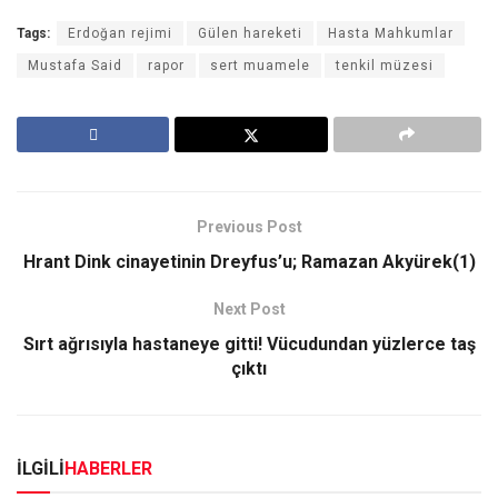
Tags:
Erdoğan rejimi
Gülen hareketi
Hasta Mahkumlar
Mustafa Said
rapor
sert muamele
tenkil müzesi
Previous Post
Hrant Dink cinayetinin Dreyfus’u; Ramazan Akyürek(1)
Next Post
Sırt ağrısıyla hastaneye gitti! Vücudundan yüzlerce taş
çıktı
İLGİLİ
HABERLER