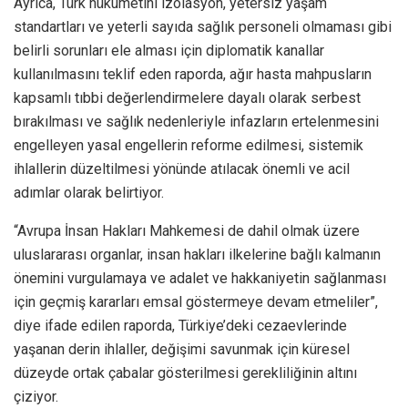
Ayrıca, Türk hükumetini izolasyon, yetersiz yaşam
standartları ve yeterli sayıda sağlık personeli olmaması gibi
belirli sorunları ele alması için diplomatik kanallar
kullanılmasını teklif eden raporda, ağır hasta mahpusların
kapsamlı tıbbi değerlendirmelere dayalı olarak serbest
bırakılması ve sağlık nedenleriyle infazların ertelenmesini
engelleyen yasal engellerin reforme edilmesi, sistemik
ihlallerin düzeltilmesi yönünde atılacak önemli ve acil
adımlar olarak belirtiyor.
“Avrupa İnsan Hakları Mahkemesi de dahil olmak üzere
uluslararası organlar, insan hakları ilkelerine bağlı kalmanın
önemini vurgulamaya ve adalet ve hakkaniyetin sağlanması
için geçmiş kararları emsal göstermeye devam etmeliler”,
diye ifade edilen raporda, Türkiye’deki cezaevlerinde
yaşanan derin ihlaller, değişimi savunmak için küresel
düzeyde ortak çabalar gösterilmesi gerekliliğinin altını
çiziyor.