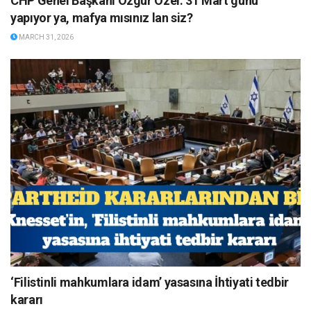
CHP Genel Başkanı Özgür Özel: 31 Mart günü
yapıyor ya, mafya mısınız lan siz?
MARCH 31, 2026
‘Filistinli mahkumlara idam’ yasasına İhtiyati tedbir
kararı