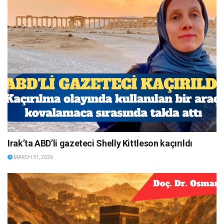
Irak’ta ABD’li gazeteci Shelly Kittleson kaçırıldı
MARCH 31, 2026