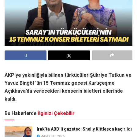
AKP’ye yakınlığıyla bilinen türkücüler Şükriye Tutkun ve
Yavuz Bingöl ‘ün 15 Temmuz gecesi Kuruçeşme
Açıkhava’da verecekleri konserin biletleri ellerinde
kaldı.
Bu Haberlerde
İlginizi Çekebilir
Irak’ta ABD’li gazeteci Shelly Kittleson kaçırıldı
MARCH 31, 2026