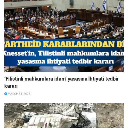
‘Filistinli mahkumlara idam’ yasasına İhtiyati tedbir
kararı
MARCH 31, 2026