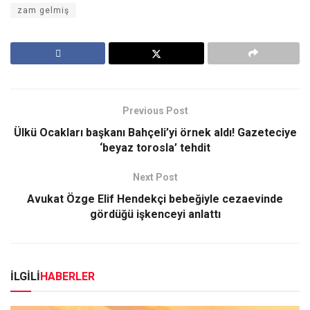
zam gelmiş
Previous Post
Ülkü Ocakları başkanı Bahçeli’yi örnek aldı! Gazeteciye
‘beyaz torosla’ tehdit
Next Post
Avukat Özge Elif Hendekçi bebeğiyle cezaevinde
gördüğü işkenceyi anlattı
İLGİLİ
HABERLER