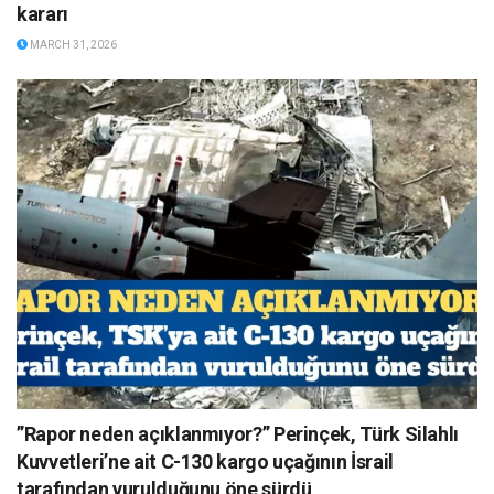
kararı
MARCH 31, 2026
”Rapor neden açıklanmıyor?” Perinçek, Türk Silahlı
Kuvvetleri’ne ait C-130 kargo uçağının İsrail
tarafından vurulduğunu öne sürdü