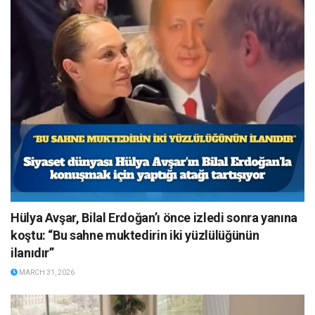
Hülya Avşar, Bilal Erdoğan’ı önce izledi sonra yanına
koştu: “Bu sahne muktedirin iki yüzlülüğünün
ilanıdır”
MARCH 31, 2026