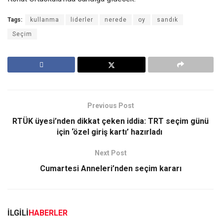
Tags:
kullanma
liderler
nerede
oy
sandık
Seçim
Previous Post
RTÜK üyesi’nden dikkat çeken iddia: TRT seçim günü
için ‘özel giriş kartı’ hazırladı
Next Post
Cumartesi Anneleri’nden seçim kararı
İLGİLİ
HABERLER