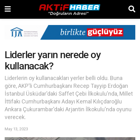
Liderler yarın nerede oy
kullanacak?
Liderlerin oy kullanacakları yerler belli oldu. Buna
göre, AKP'li Cumhurbaşkanı Recep Tayyip Erdoğan
İstanbul Üsküdar'daki Saffet Çebi İlkokulu'nda, Millet
İttifakı Cumhurbaşkanı Adayı Kemal Kılıçdaroğlu
Ankara Çukurambar'daki Arjantin İlkokulu'nda oyunu
verecek.
May 13, 2023