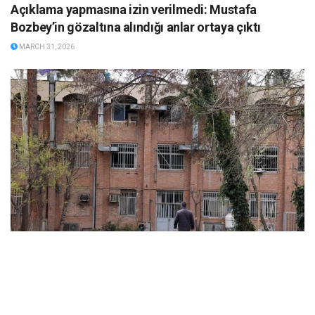
Açıklama yapmasına izin verilmedi: Mustafa
Bozbey’in gözaltına alındığı anlar ortaya çıktı
MARCH 31, 2026
ABD ve İsrail’in başlattığı savaş üniversitelere sıçradı:
İran’da 21 kurum hasar gördü, Körfez’de uzaktan