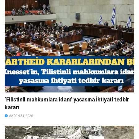
‘Filistinli mahkumlara idam’ yasasına İhtiyati tedbir
kararı
MARCH 31, 2026