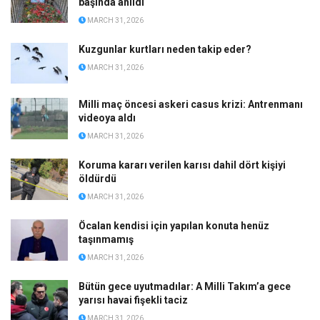
başında anıldı
MARCH 31, 2026
Kuzgunlar kurtları neden takip eder?
MARCH 31, 2026
Milli maç öncesi askeri casus krizi: Antrenmanı
videoya aldı
MARCH 31, 2026
Koruma kararı verilen karısı dahil dört kişiyi
öldürdü
MARCH 31, 2026
Öcalan kendisi için yapılan konuta henüz
taşınmamış
MARCH 31, 2026
Bütün gece uyutmadılar: A Milli Takım’a gece
yarısı havai fişekli taciz
MARCH 31, 2026