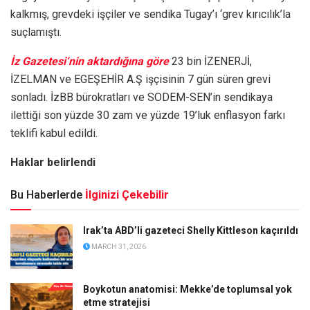
kalkmış, grevdeki işçiler ve sendika Tugay’ı ‘grev kırıcılık’la
suçlamıştı.
İz Gazetesi‘nin aktardığına göre
23 bin İZENERJİ,
İZELMAN ve EGEŞEHİR A.Ş işçisinin 7 gün süren grevi
sonladı. İzBB bürokratları ve SODEM-SEN’in sendikaya
ilettiği son yüzde 30 zam ve yüzde 19’luk enflasyon farkı
teklifi kabul edildi.
Haklar belirlendi
Bu Haberlerde
İlginizi Çekebilir
Irak’ta ABD’li gazeteci Shelly Kittleson kaçırıldı
MARCH 31, 2026
Boykotun anatomisi: Mekke’de toplumsal yok
etme stratejisi