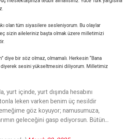
avuç meslektaşınıza tedbir almalısınız. Yüce Türk yargısına
z.
akı olan tüm siyasilere sesleniyorum. Bu olaylar
üreç sizin aileleriniz başta olmak üzere milletimizi
ir.
n” diye bir söz olmaz, olmamalı. Herkesin “Bana
diyerek sesini yükseltmesini diliyorum. Milletimiz
a, yurt içinde, yurt dışında hesabını
tonla leken varken benim üç nesildir
 ve emeğime göz koyuyor; namusumuza,
arımın geleceğini gasp ediyorsun. Bütün…