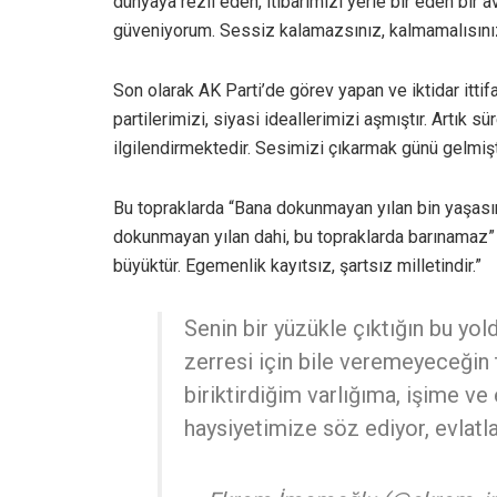
dünyaya rezil eden, itibarımızı yerle bir eden bir 
güveniyorum. Sessiz kalamazsınız, kalmamalısını
Son olarak AK Parti’de görev yapan ve iktidar ittif
partilerimizi, siyasi ideallerimizi aşmıştır. Artık s
ilgilendirmektedir. Sesimizi çıkarmak günü gelmişt
Bu topraklarda “Bana dokunmayan yılan bin yaşası
dokunmayan yılan dahi, bu topraklarda barınamaz” 
büyüktür. Egemenlik kayıtsız, şartsız milletindir.”
Senin bir yüzükle çıktığın bu yold
zerresi için bile veremeyeceğin 
biriktirdiğim varlığıma, işime
haysiyetimize söz ediyor, evlatl