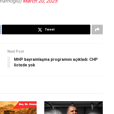
imamoglu)
March 20, 2025
Tweet
Next Post
MHP bayramlaşma programını açıkladı: CHP
listede yok