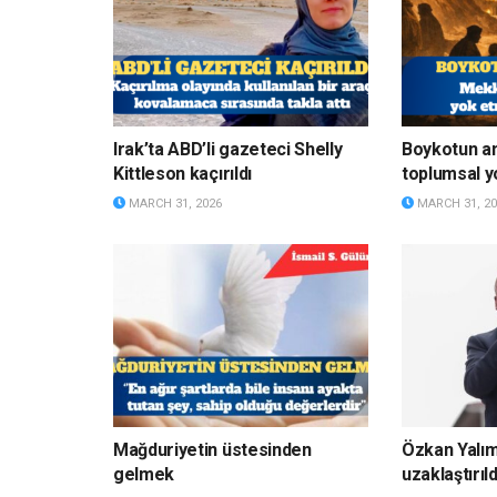
Irak’ta ABD’li gazeteci Shelly
Boykotun a
Kittleson kaçırıldı
toplumsal y
MARCH 31, 2026
MARCH 31, 20
Mağduriyetin üstesinden
Özkan Yalı
gelmek
uzaklaştırıld