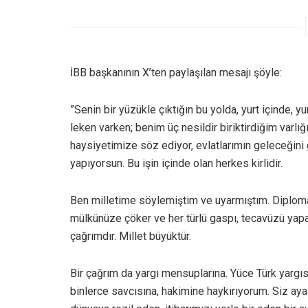
İBB başkanının X’ten paylaşılan mesajı şöyle:
”Senin bir yüzükle çıktığın bu yolda, yurt içinde, 
leken varken; benim üç nesildir biriktirdiğim va
haysiyetimize söz ediyor, evlatlarımın geleceğini 
yapıyorsun. Bu işin içinde olan herkes kirlidir.
Ben milletime söylemiştim ve uyarmıştım. Diploma
mülkünüze çöker ve her türlü gaspı, tecavüzü yapar
çağrımdır. Millet büyüktür.
Bir çağrım da yargı mensuplarına. Yüce Türk yargıs
binlerce savcısına, hakimine haykırıyorum. Siz aya