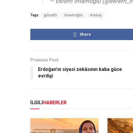
— Ekrem İmamoğlu (@ekrem_
Tags:
gözaltı
imamoğlu
mesaj
Share
Previous Post
Erdoğan’ın siyasi zekâsının kaba güce
evrilişi
İLGİLİ
HABERLER