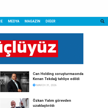
CE
MEDYA
MAGAZİN
DİĞER
Can Holding soruşturmasında
Kenan Tekdağ tahliye edildi
MARCH 31, 2026
Özkan Yalım görevden
uzaklaştırıldı