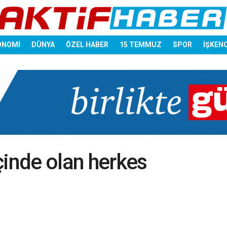
ONOMİ
DÜNYA
ÖZEL HABER
15 TEMMUZ
SPOR
İŞKEN
çinde olan herkes