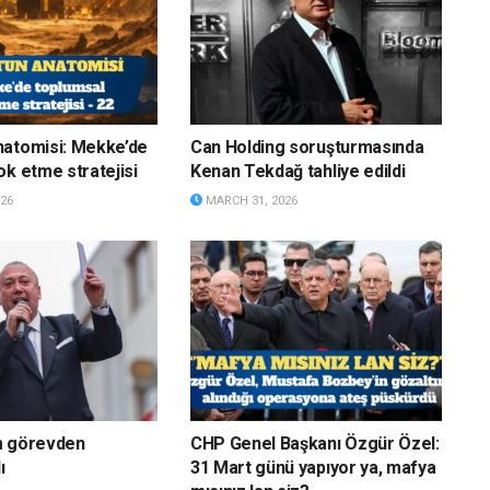
natomisi: Mekke’de
Can Holding soruşturmasında
ok etme stratejisi
Kenan Tekdağ tahliye edildi
26
MARCH 31, 2026
m görevden
CHP Genel Başkanı Özgür Özel:
ı
31 Mart günü yapıyor ya, mafya