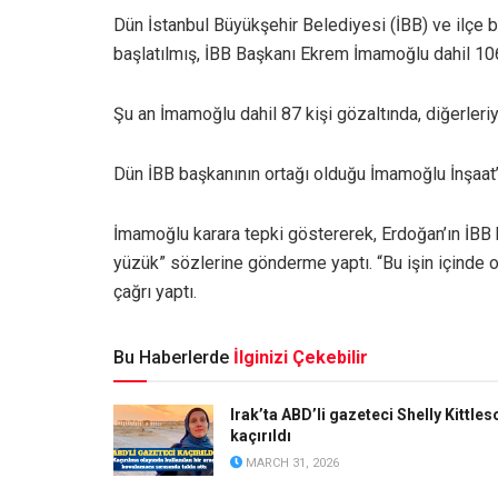
Dün İstanbul Büyükşehir Belediyesi (İBB) ve ilçe b
başlatılmış, İBB Başkanı Ekrem İmamoğlu dahil 106 ki
Şu an İmamoğlu dahil 87 kişi gözaltında, diğerleriy
Dün İBB başkanının ortağı olduğu İmamoğlu İnşaat
İmamoğlu karara tepki göstererek, Erdoğan’ın İBB
yüzük” sözlerine gönderme yaptı. “Bu işin içinde 
çağrı yaptı.
Bu Haberlerde
İlginizi Çekebilir
Irak’ta ABD’li gazeteci Shelly Kittles
kaçırıldı
MARCH 31, 2026