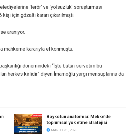
elediyelerine ‘terör’ ve ‘yolsuzluk’ soruşturması
şi için gözaltı kararı çıkarılmıştı.
se aranıyor.
’a mahkeme kararıyla el konmuştu.
 başkanlığı dönemindeki “İşte bütün servetim bu
olan herkes kirlidir” diyen İmamoğlu yargı mensuplarına da
on
Boykotun anatomisi: Mekke’de
toplumsal yok etme stratejisi
MARCH 31, 2026