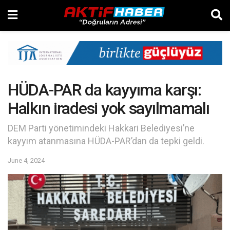
HÜDA-PAR da kayyıma karşı:
Halkın iradesi yok sayılmamalı
DEM Parti yönetimindeki Hakkari Belediyesi’ne
kayyım atanmasına HÜDA-PAR’dan da tepki geldi.
June 4, 2024