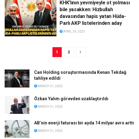
KHK’lının yevmiyeyle ot yolması
bile yasakken: Hizbullah
davasından hapis yatan Hüda-
Parlı AKP listelerinden aday
APRIL 24, 2023
1
2
Can Holding soruşturmasında Kenan Tekdağ
tahliye edildi
MARCH 31, 2026
Özkan Yalım görevden uzaklaştırıldı
MARCH 31, 2026
AB’nin enerji faturası bir ayda 14 milyar avro arttı
MARCH 31, 2026