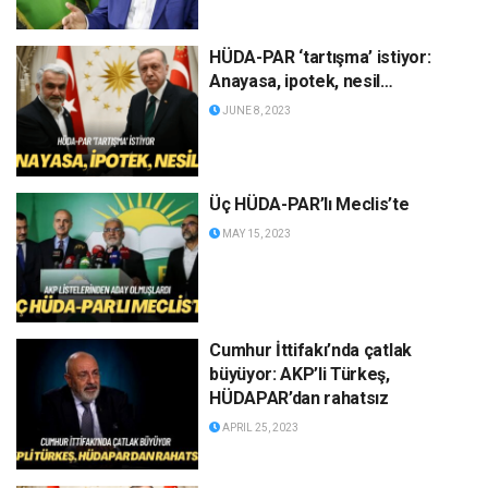
HÜDA-PAR ‘tartışma’ istiyor:
Anayasa, ipotek, nesil…
JUNE 8, 2023
Üç HÜDA-PAR’lı Meclis’te
MAY 15, 2023
Cumhur İttifakı’nda çatlak
büyüyor: AKP’li Türkeş,
HÜDAPAR’dan rahatsız
APRIL 25, 2023