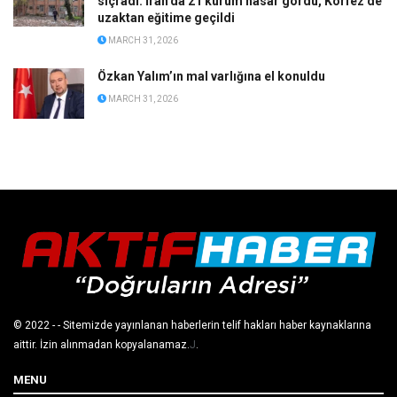
sıçradı: İran’da 21 kurum hasar gördü, Körfez’de
uzaktan eğitime geçildi
MARCH 31, 2026
Özkan Yalım’ın mal varlığına el konuldu
MARCH 31, 2026
© 2022
- - Sitemizde yayınlanan haberlerin telif hakları haber kaynaklarına
aittir. İzin alınmadan kopyalanamaz.
J
.
MENU