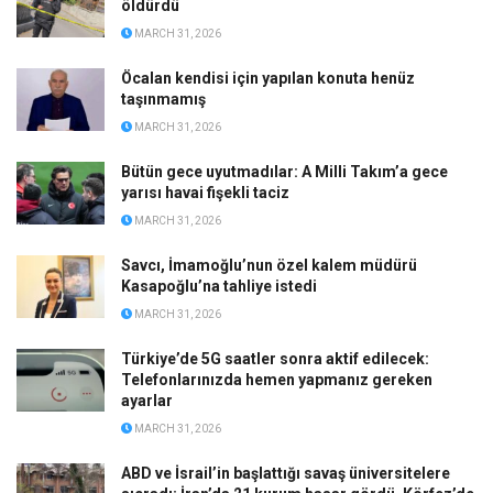
öldürdü
MARCH 31, 2026
Öcalan kendisi için yapılan konuta henüz
taşınmamış
MARCH 31, 2026
Bütün gece uyutmadılar: A Milli Takım’a gece
yarısı havai fişekli taciz
MARCH 31, 2026
Savcı, İmamoğlu’nun özel kalem müdürü
Kasapoğlu’na tahliye istedi
MARCH 31, 2026
Türkiye’de 5G saatler sonra aktif edilecek:
Telefonlarınızda hemen yapmanız gereken
ayarlar
MARCH 31, 2026
ABD ve İsrail’in başlattığı savaş üniversitelere