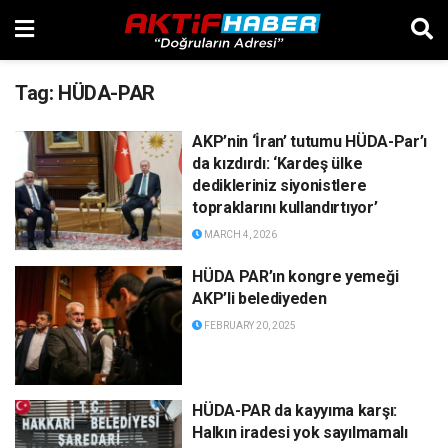
Tag:
HÜDA-PAR
AKP’nin ‘İran’ tutumu HÜDA-Par’ı
da kızdırdı: ‘Kardeş ülke
dedikleriniz siyonistlere
topraklarını kullandırtıyor’
MARCH 4, 2026
HÜDA PAR’ın kongre yemeği
AKP’li belediyeden
FEBRUARY 20, 2025
HÜDA-PAR da kayyıma karşı:
Halkın iradesi yok sayılmamalı