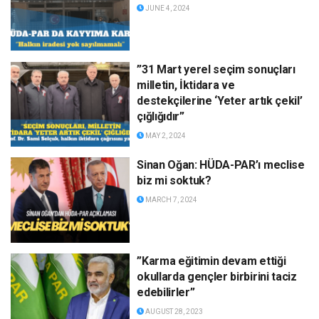
JUNE 4, 2024
”31 Mart yerel seçim sonuçları
milletin, İktidara ve
destekçilerine ‘Yeter artık çekil’
çığlığıdır”
MAY 2, 2024
Sinan Oğan: HÜDA-PAR’ı meclise
biz mi soktuk?
MARCH 7, 2024
”Karma eğitimin devam ettiği
okullarda gençler birbirini taciz
edebilirler”
AUGUST 28, 2023