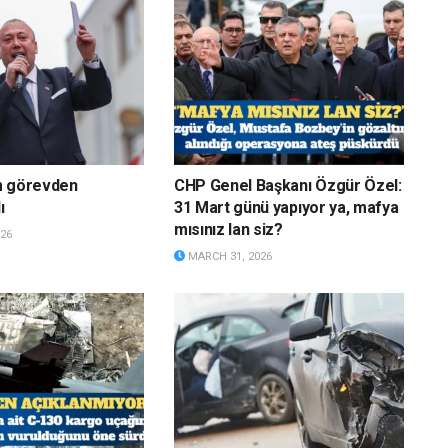
m görevden
CHP Genel Başkanı Özgür Özel:
ı
31 Mart günü yapıyor ya, mafya
mısınız lan siz?
26
MARCH 31, 2026