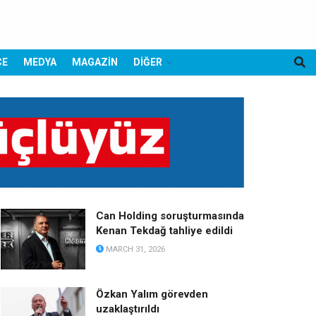
CE
MEDYA
MAGAZİN
DİĞER
Can Holding soruşturmasında
Kenan Tekdağ tahliye edildi
MARCH 31, 2026
Özkan Yalım görevden
uzaklaştırıldı