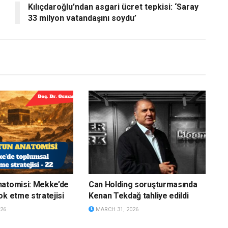
Kılıçdaroğlu’ndan asgari ücret tepkisi: ‘Saray
33 milyon vatandaşını soydu’
natomisi: Mekke’de
Can Holding soruşturmasında
ok etme stratejisi
Kenan Tekdağ tahliye edildi
26
MARCH 31, 2026