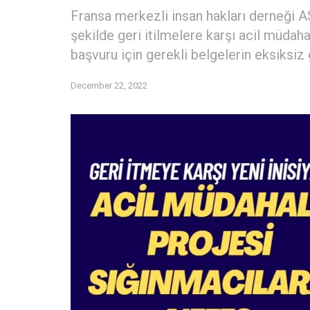
Fransa merkezli insan hakları derneği A
şekilde geri itilmelere karşı acil müdaha
başvuru için gerekli belgelerin eksiksiz
December 22, 2022