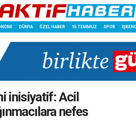
ONOMİ
DÜNYA
ÖZEL HABER
15 TEMMUZ
SPOR
İŞKEN
 inisiyatif: Acil
ğınmacılara nefes