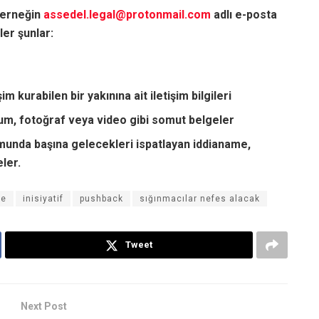
 derneğin
assedel.legal@protonmail.com
adlı e-posta
er şunlar:
m kurabilen bir yakınına ait iletişim bilgileri
onum, fotoğraf veya video gibi somut belgeler
munda başına gelecekleri ispatlayan iddianame,
ler.
me
inisiyatif
pushback
sığınmacılar nefes alacak
Tweet
Next Post