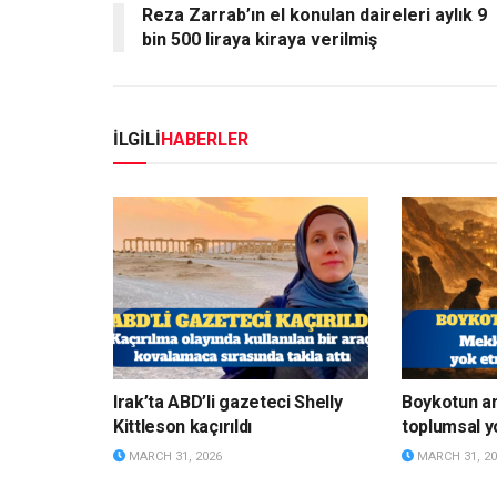
Reza Zarrab’ın el konulan daireleri aylık 9
bin 500 liraya kiraya verilmiş
İLGİLİ
HABERLER
Irak’ta ABD’li gazeteci Shelly
Boykotun a
Kittleson kaçırıldı
toplumsal y
MARCH 31, 2026
MARCH 31, 20