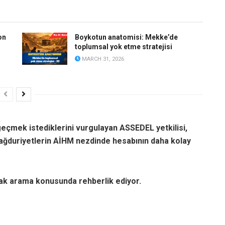
on
Boykotun anatomisi: Mekke’de
toplumsal yok etme stratejisi
MARCH 31, 2026
geçmek istediklerini vurgulayan ASSEDEL yetkilisi,
mağduriyetlerin AİHM nezdinde hesabının daha kolay
hak arama konusunda rehberlik ediyor.