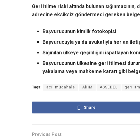
Geri itilme riski altında bulunan sığınmacının,
adresine eksiksiz göndermesi gereken belgel
Başvurucunun kimlik fotokopisi
Başvurucuyla ya da avukatıyla her an iletişi
Sığınılan ülkeye geçildiğini ispatlayan k
Başvurucunun ülkesine geri itilmesi duru
yakalama veya mahkeme kararı gibi belge
Tags:
acil müdahale
AİHM
ASSEDEL
geri it
Share
Previous Post