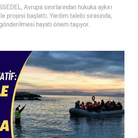
SSEDEL, Avrupa sınırlarından hukuka aykırı
le projesi başlattı. Yardım talebi sırasında,
 gönderilmesi hayati önem taşıyor.