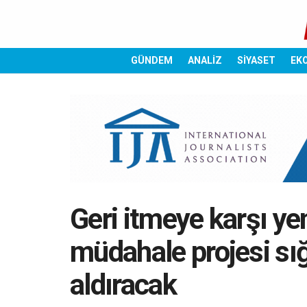
GÜNDEM
ANALİZ
SİYASET
EK
Geri itmeye karşı yeni
müdahale projesi sı
aldıracak