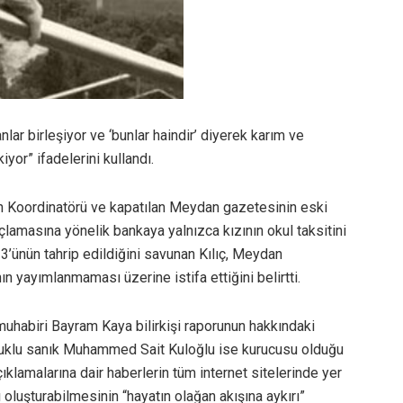
ar birleşiyor ve ‘bunlar haindir’ diyerek karım ve
yor” ifadelerini kullandı.
ın Koordinatörü ve kapatılan Meydan gazetesinin eski
çlamasına yönelik bankaya yalnızca kızının okul taksitini
 3’ünün tahrip edildiğini savunan Kılıç, Meydan
ın yayımlanmaması üzerine istifa ettiğini belirtti.
uhabiri Bayram Kaya bilirkişi raporunun hakkındaki
tutuklu sanık Muhammed Sait Kuloğlu ise kurucusu olduğu
ıklamalarına dair haberlerin tüm internet sitelerinde yer
ı oluşturabilmesinin “hayatın olağan akışına aykırı”