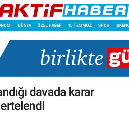
ONOMİ
DÜNYA
ÖZEL HABER
15 TEMMUZ
SPOR
İŞKEN
andığı davada karar
ertelendi