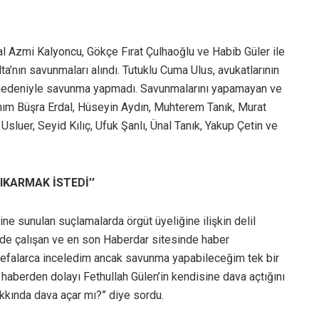
al Azmi Kalyoncu, Gökçe Fırat Çulhaoğlu ve Habib Güler ile
ta’nın savunmaları alındı. Tutuklu Cuma Ulus, avukatlarının
razı nedeniyle savunma yapmadı. Savunmalarını yapamayan ve
anım Büşra Erdal, Hüseyin Aydın, Muhterem Tanık, Murat
luer, Seyid Kılıç, Ufuk Şanlı, Ünal Tanık, Yakup Çetin ve
KARMAK İSTEDİ’’
ne sunulan suçlamalarda örgüt üyeliğine ilişkin delil
’de çalışan ve en son Haberdar sitesinde haber
efalarca inceledim ancak savunma yapabileceğim tek bir
haberden dolayı Fethullah Gülen’in kendisine dava açtığını
akkında dava açar mı?” diye sordu.