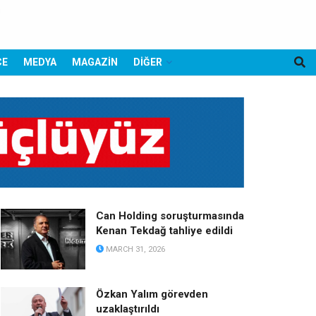
CE
MEDYA
MAGAZİN
DİĞER
Can Holding soruşturmasında
Kenan Tekdağ tahliye edildi
MARCH 31, 2026
Özkan Yalım görevden
uzaklaştırıldı