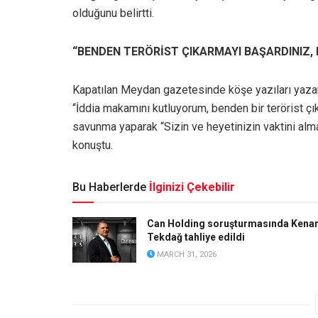
olduğunu belirtti.
“BENDEN TERÖRİST ÇIKARMAYI BAŞARDINIZ, 
Kapatılan Meydan gazetesinde köşe yazıları yazan 
“İddia makamını kutluyorum, benden bir terörist çı
savunma yaparak “Sizin ve heyetinizin vaktini al
konuştu.
Bu Haberlerde
İlginizi Çekebilir
Can Holding soruşturmasında Kena
Tekdağ tahliye edildi
MARCH 31, 2026