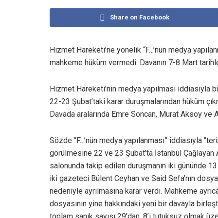
Share on Facebook
Hizmet Hareketi’ne yönelik “F…’nün medya yapılan
mahkeme hüküm vermedi. Davanın 7-8 Mart tarihler
Hizmet Hareketi’nin medya yapılması iddiasıyla b
22-23 Şubat’taki karar duruşmalarından hüküm çıkm
Davada aralarında Emre Soncan, Murat Aksoy ve Ati
Sözde “F…’nün medya yapılanması” iddiasıyla “terö
görülmesine 22 ve 23 Şubat’ta İstanbul Çağlayan
salonunda takip edilen duruşmanın iki gününde 13
iki gazeteci Bülent Ceyhan ve Said Sefa’nın dosyal
nedeniyle ayrılmasına karar verdi. Mahkeme ayrıca
dosyasının yine hakkındaki yeni bir davayla birleş
toplam sanık sayısı 29’dan, 8’i tutuksuz olmak üze