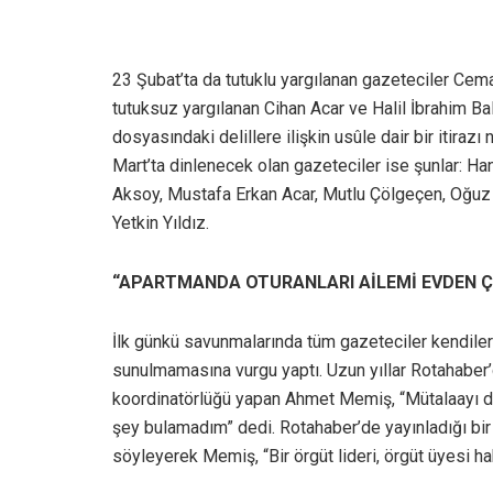
23 Şubat’ta da tutuklu yargılanan gazeteciler Cem
tutuksuz yargılanan Cihan Acar ve Halil İbrahim Bal
dosyasındaki delillere ilişkin usûle dair bir iti
Mart’ta dinlenecek olan gazeteciler ise şunlar: H
Aksoy, Mustafa Erkan Acar, Mutlu Çölgeçen, Oğuz Us
Yetkin Yıldız.
“APARTMANDA OTURANLARI AİLEMİ EVDEN ÇI
İlk günkü savunmalarında tüm gazeteciler kendileri
sunulmamasına vurgu yaptı. Uzun yıllar Rotahaber
koordinatörlüğü yapan Ahmet Memiş, “Mütalaayı d
şey bulamadım” dedi. Rotahaber’de yayınladığı bir 
söyleyerek Memiş, “Bir örgüt lideri, örgüt üyesi h