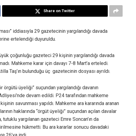
Share on Twitter
ması” iddiasıyla 29 gazetecinin yargılandığı davada
ine ertelendiği duyuruldu.
üyük çoğunluğu gazeteci 29 kişinin yargılandığı davada
adı. Mahkeme karar için davayı 7-8 Mart’a erteledi.
lla Taş’ın bulunduğu üç gazetecinin dosyası ayrıldı.
r örgütü üyeliği” suçundan yargılandığı davanın
 Adliyesi’nde devam edildi. P24 tarafından mahkeme
 kişinin savunması yapıldı. Mahkeme ara kararında aranan
arının haklarında “örgüt üyeliği” suçundan açılan davalar
, tutuklu yargılanan gazeteci Emre Soncan’ın da
tirilmesine hükmetti. Bu ara kararlar sonucu davadaki
re 26’ya indi.