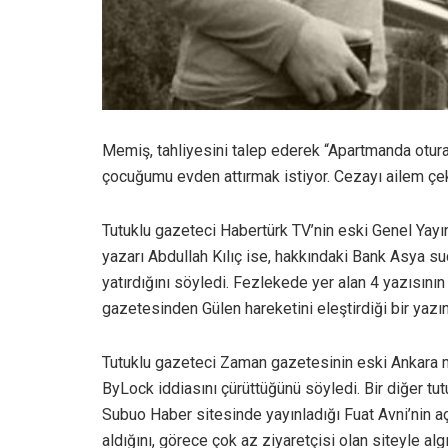
Memiş, tahliyesini talep ederek “Apartmanda oturanl
çocuğumu evden attırmak istiyor. Cezayı ailem çeki
Tutuklu gazeteci Habertürk TV’nin eski Genel Yay
yazarı Abdullah Kılıç ise, hakkındaki Bank Asya su
yatırdığını söyledi. Fezlekede yer alan 4 yazısının
gazetesinden Gülen hareketini eleştirdiği bir yazın
Tutuklu gazeteci Zaman gazetesinin eski Ankara m
ByLock iddiasını çürüttüğünü söyledi. Bir diğer 
Subuo Haber sitesinde yayınladığı Fuat Avni’nin aç
aldığını, görece çok az ziyaretçisi olan siteyle alg