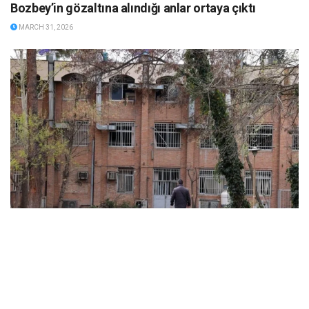
Bozbey’in gözaltına alındığı anlar ortaya çıktı
MARCH 31, 2026
ABD ve İsrail’in başlattığı savaş üniversitelere sıçradı:
İran’da 21 kurum hasar gördü, Körfez’de uzaktan
eğitime geçildi