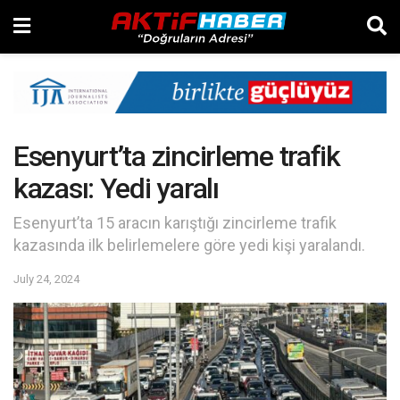
Esenyurt’ta zincirleme trafik
kazası: Yedi yaralı
Esenyurt’ta 15 aracın karıştığı zincirleme trafik
kazasında ilk belirlemelere göre yedi kişi yaralandı.
July 24, 2024