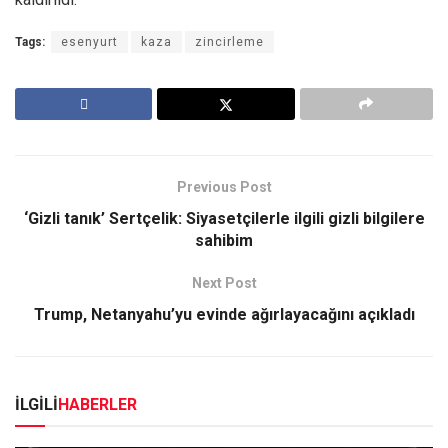
Tags:
esenyurt
kaza
zincirleme
Previous Post
‘Gizli tanık’ Sertçelik: Siyasetçilerle ilgili gizli bilgilere
sahibim
Next Post
Trump, Netanyahu’yu evinde ağırlayacağını açıkladı
İLGİLİ
HABERLER