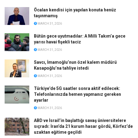
Öcalan kendisi için yapılan konuta henüz
taşınmamış
MARCH 31, 2026
Bütün gece uyutmadılar: A Milli Takım’a gece
yarısı havai fişekli taciz
MARCH 31, 2026
Savcı, İmamoğlu’nun özel kalem müdürü
Kasapoğlu’na tahliye istedi
MARCH 31, 2026
Türkiye’de 5G saatler sonra aktif edilecek:
Telefonlarınızda hemen yapmanız gereken
ayarlar
MARCH 31, 2026
ABD ve İsrail’in başlattığı savaş üniversitelere
sıçradı: İran’da 21 kurum hasar gördü, Körfez’de
uzaktan eğitime geçildi