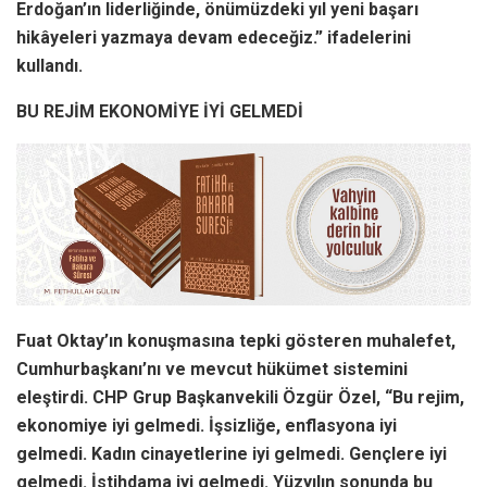
Erdoğan’ın liderliğinde, önümüzdeki yıl yeni başarı
hikâyeleri yazmaya devam edeceğiz.” ifadelerini
kullandı.
BU REJİM EKONOMİYE İYİ GELMEDİ
Fuat Oktay’ın konuşmasına tepki gösteren muhalefet,
Cumhurbaşkanı’nı ve mevcut hükümet sistemini
eleştirdi. CHP Grup Başkanvekili Özgür Özel, “Bu rejim,
ekonomiye iyi gelmedi. İşsizliğe, enflasyona iyi
gelmedi. Kadın cinayetlerine iyi gelmedi. Gençlere iyi
gelmedi. İstihdama iyi gelmedi. Yüzyılın sonunda bu