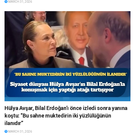
MARCH 31, 2026
Hülya Avşar, Bilal Erdoğan’ı önce izledi sonra yanına
koştu: “Bu sahne muktedirin iki yüzlülüğünün
ilanıdır”
MARCH 31, 2026