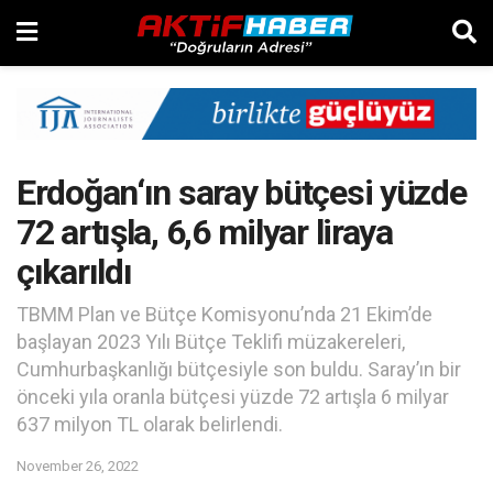
Erdoğan‘ın saray bütçesi yüzde
72 artışla, 6,6 milyar liraya
çıkarıldı
TBMM Plan ve Bütçe Komisyonu’nda 21 Ekim’de
başlayan 2023 Yılı Bütçe Teklifi müzakereleri,
Cumhurbaşkanlığı bütçesiyle son buldu. Saray’ın bir
önceki yıla oranla bütçesi yüzde 72 artışla 6 milyar
637 milyon TL olarak belirlendi.
November 26, 2022