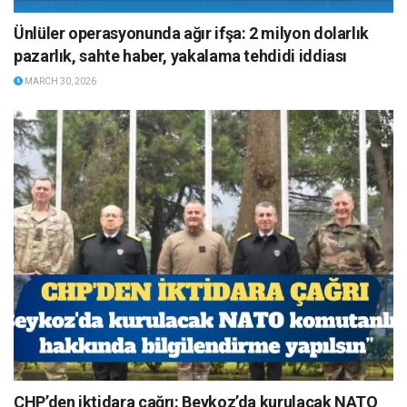
Ünlüler operasyonunda ağır ifşa: 2 milyon dolarlık
pazarlık, sahte haber, yakalama tehdidi iddiası
MARCH 30, 2026
CHP’den iktidara çağrı: Beykoz’da kurulacak NATO