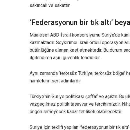
sakıncalı ve sakattır.
‘Federasyonun bir tık altı’ bey
Maalesef ABD-İsrail konsorsiyumu Suriye’de kanlı
kazmaktadır. Soykırımcı İsrail örtülü operasyonlarla
bütünlüğüne alenen kast etmektedir. Bu durum sade
ilgilendiren aşırı güvenlik tehdididir.
Aynı zamanda ‘terörsüz Türkiye, terörsüz bölge’ he
hamlelerin sert adımlardır.
Türkiye’nin Suriye politikası şeffaf ve açıktır. Bu 
vazgeçilmez politik tasavvur ve tercihimizdir. Nih
öngörülemeyecek kadar tehlikeli olabilecektir.
Suriye için teklifi yapılan ‘federasyonun bir tık al