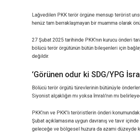
Lağvedilen PKK terör örgüne mensup terörist uns
henüz tam berraklaşmayan bir muamma olarak ön
27 Şubat 2025 tarihinde PKK’nın kurucu önderi tar
bölücü terör örgütünün bütün bileşenleri için bağ
değildir.
‘Görünen odur ki SDG/YPG İsrai
Bölücü terör örgütü türevlerinin bütünüyle önderl
Siyonist alçaklığın mı yoksa İmralı’nın mı belirleye
PKK’nın ve PKK’lı teröristlerin önderi konumundak
Şubat açıklamasına uygun davranış ve tavır içinde
geleceğe ve bölgesel huzura da azami düzeyde ka