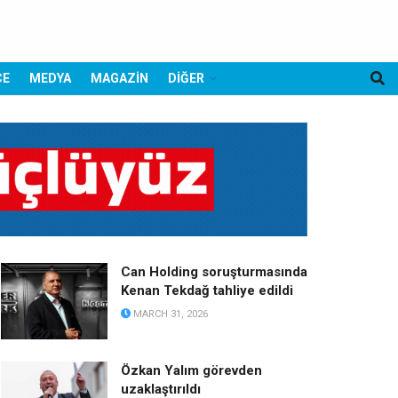
CE
MEDYA
MAGAZİN
DİĞER
Can Holding soruşturmasında
Kenan Tekdağ tahliye edildi
MARCH 31, 2026
Özkan Yalım görevden
uzaklaştırıldı