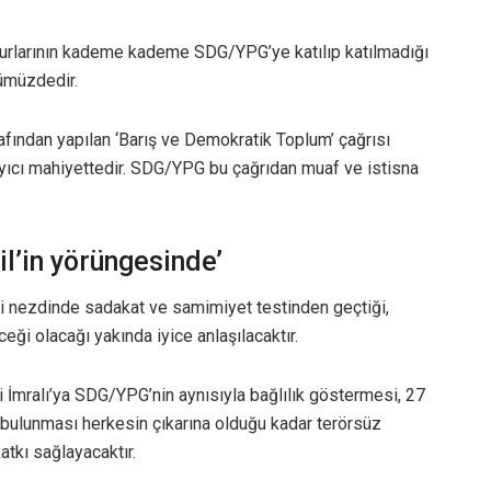
urlarının kademe kademe SDG/YPG’ye katılıp katılmadığı
ümüzdedir.
afından yapılan ‘Barış ve Demokratik Toplum’ çağrısı
layıcı mahiyettedir. SDG/YPG bu çağrıdan muaf ve istisna
l’in yörüngesinde’
eri nezdinde sadakat ve samimiyet testinden geçtiği,
ceği olacağı yakında iyice anlaşılacaktır.
i İmralı’ya SDG/YPG’nin aynısıyla bağlılık göstermesi, 27
 bulunması herkesin çıkarına olduğu kadar terörsüz
tkı sağlayacaktır.