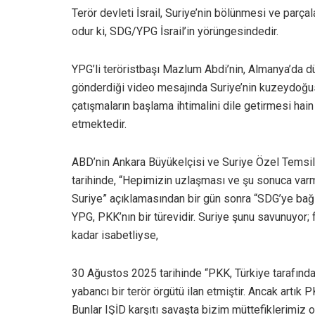
Terör devleti İsrail, Suriye’nin bölünmesi ve par
odur ki, SDG/YPG İsrail’in yörüngesindedir.
YPG’li teröristbaşı Mazlum Abdi’nin, Almanya’da d
gönderdiği video mesajında Suriye’nin kuzeydoğu
çatışmaların başlama ihtimalini dile getirmesi hai
etmektedir.
ABD’nin Ankara Büyükelçisi ve Suriye Özel Temsi
tarihinde, “Hepimizin uzlaşması ve şu sonuca varmas
Suriye” açıklamasından bir gün sonra “SDG’ye ba
YPG, PKK’nın bir türevidir. Suriye şunu savunuyor;
kadar isabetliyse,
30 Ağustos 2025 tarihinde “PKK, Türkiye tarafında
yabancı bir terör örgütü ilan etmiştir. Ancak artık 
Bunlar IŞİD karşıtı savaşta bizim müttefiklerimiz 