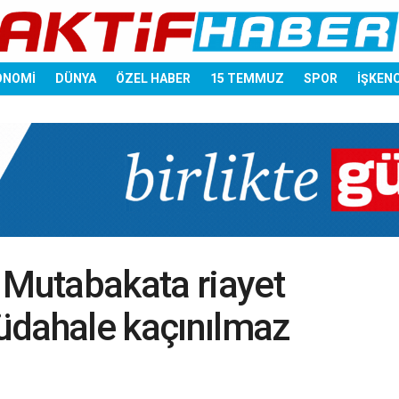
ONOMİ
DÜNYA
ÖZEL HABER
15 TEMMUZ
SPOR
İŞKEN
 Mutabakata riayet
üdahale kaçınılmaz