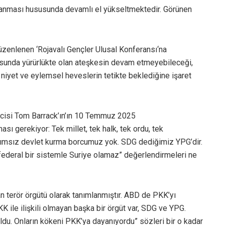
çalanması hususunda devamlı el yükseltmektedir. Görünen
üzenlenen ‘Rojavalı Gençler Ulusal Konferansı‘na
sunda yürürlükte olan ateşkesin devam etmeyebileceği,
n niyet ve eylemsel heveslerin tetikte beklediğine işaret
lcisi Tom Barrack’ın’ın 10 Temmuz 2025
ı gerekiyor: Tek millet, tek halk, tek ordu, tek
ğımsız devlet kurma borcumuz yok. SDG dediğimiz YPG’dir.
 federal bir sistemle Suriye olamaz” değerlendirmeleri ne
n terör örgütü olarak tanımlanmıştır. ABD de PKK’yı
PKK ile ilişkili olmayan başka bir örgüt var, SDG ve YPG.
oldu. Onların kökeni PKK’ya dayanıyordu” sözleri bir o kadar