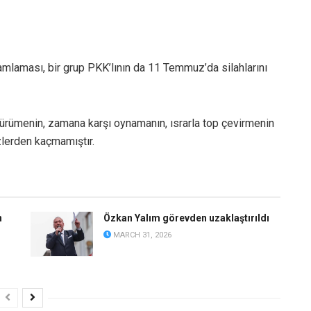
’
amlaması, bir grup PKK’lının da 11 Temmuz’da silahlarını
ürümenin, zamana karşı oynamanın, ısrarla top çevirmenin
özlerden kaçmamıştır.
n
Özkan Yalım görevden uzaklaştırıldı
MARCH 31, 2026