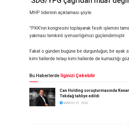
‘SDG/YPG çağrıdan muaf değil
MHP liderinin açıklaması şöyle:
”PKK’nın kongresini toplayarak fesih işlemini tam
yakması temkinli iyimserliğimizi güçlendirmiştir.
Fakat o günden bugüne bir durgunluğun, bir ayak s
kimi hallerde telaşı kimi hallerde de kurnazlığı g
Bu Haberlerde
İlginizi Çekebilir
Can Holding soruşturmasında Kena
Tekdağ tahliye edildi
MARCH 31, 2026