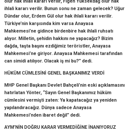
olur hak ihlali kararı verilir, Figen Yüksekdağ olur hak
ihlali kararı verilir. Bunun sonu ne zaman gelecek? Uğur
Dündar olur, Erdem Gül olur hak ihlali kararı verilir.
Türkiye’nin karşısında kim varsa Anayasa
Mahkemesi’ne gidince birdenbire hak ihlali ruhsatı
alıyor. Milletin, şehidin hakkını ne yapacağız? Bizim
dağda, taşta başını ezdiğimiz teröristler, Anayasa
Mahkemesi’ne giriyor. Anayasa Mahkemesi tarafından
can simidi atılıyor. Olacak iş mi bu?” dedi.
HÜKÜM CÜMLESİNİ GENEL BAŞKANIMIZ VERDİ
MHP Genel Başkanı Devlet Bahçeli’nin eski açıklamasını
hatırlatan Yönter, “Sayın Genel Başkanımız hüküm
cümlesini vermişti zaten: Ya kapatacağız ya yeniden
yapılandıracağız. Dünya sadece Anayasa
Mahkemesi’nden ibaret değil” dedi.
AYM’NİN DOĞRU KARAR VERMEDİĞİNE İNANIYORUZ