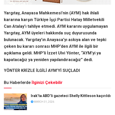
Yargıtay, Anayasa Mahkemesi’nin (AYM) hak ihlali
kararına karşın Türkiye İşçi Partisi Hatay Milletvekili
Can Atalay’ı tahliye etmedi. AYM kararını uygulamayan
Yargıtay, AYM üyeleri hakkında suç duyurusunda
bulunacak. Yargıtay’ın Anayasa’yı askıya alan ve tepki
çeken bu kararı sonrası MHP’den AYM ile ilgili bir
açıklama geldi. MHP’li İzzet Ulvi Yönter, “AYM’yi ya
kapatacağız ya yeniden yapılandıracağız” dedi.
YÖNTER KRİZLE İLGİLİ AYM’Yİ SUÇLADI
Bu Haberlerde
İlginizi Çekebilir
Irak’ta ABD’li gazeteci Shelly Kittleson kaçırıldı
MARCH 31, 2026