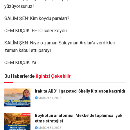
yüzüyorsunuz!
SALİM ŞEN: Kim koydu paraları?
CEM KÜÇÜK: FETÖ’cüler koydu.
SALİM ŞEN: Niye o zaman Süleyman Arslan’a verdikleri
zaman kabul etti parayı.
CEM KÜÇÜK: Ya …
Bu Haberlerde
İlginizi Çekebilir
Irak’ta ABD’li gazeteci Shelly Kittleson kaçırıldı
MARCH 31, 2026
Boykotun anatomisi: Mekke’de toplumsal yok
etme stratejisi
MARCH 31, 2026