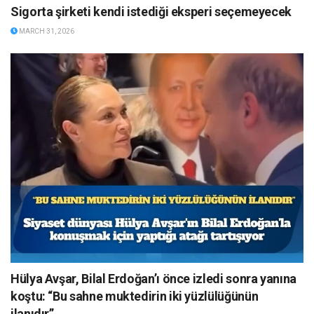
Sigorta şirketi kendi istediği eksperi seçemeyecek
MARCH 31, 2026
Hülya Avşar, Bilal Erdoğan’ı önce izledi sonra yanına
koştu: “Bu sahne muktedirin iki yüzlülüğünün
ilanıdır”