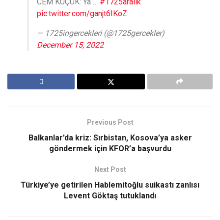
CEM KÜÇÜK: Ya …
#1725aralık
pic.twitter.com/ganjt6IKoZ
— 1725ingercekleri (@1725gercekler)
December 15, 2022
Previous Post
Balkanlar’da kriz: Sırbistan, Kosova’ya asker
göndermek için KFOR’a başvurdu
Next Post
Türkiye’ye getirilen Hablemitoğlu suikastı zanlısı
Levent Göktaş tutuklandı