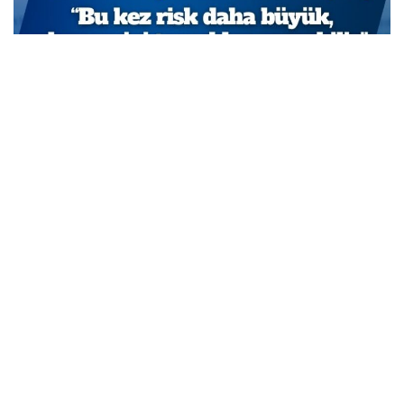
TCMB Başkan Yardımcısı Cevdet Akçay: Bu adımlar
atılmasa enflasyon yüzde 150-200’e ulaşabilirdi
MARCH 31, 2026