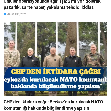
Ünlüler operasyonunda ağır ifşa: 2 milyon dolarlık
pazarlık, sahte haber, yakalama tehdidi iddiası
MARCH 30, 2026
CHP’den iktidara çağrı: Beykoz’da kurulacak NATO
komutanlığı hakkında bilgilendirme yapılsın