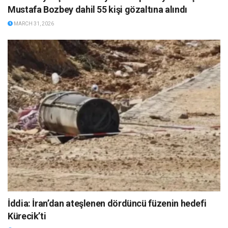
Mustafa Bozbey dahil 55 kişi gözaltına alındı
MARCH 31, 2026
İddia: İran’dan ateşlenen dördüncü füzenin hedefi
Kürecik’ti