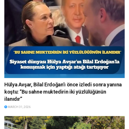
Hülya Avşar, Bilal Erdoğan’ı önce izledi sonra yanına
koştu: “Bu sahne muktedirin iki yüzlülüğünün
ilanıdır”
MARCH 31, 2026