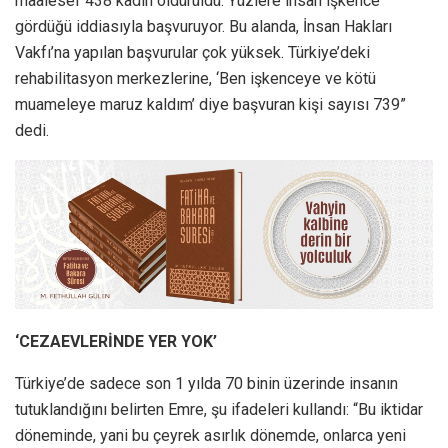
maalesef 438 kadın öldürüldü. Yüzlere insan işkence
gördüğü iddiasıyla başvuruyor. Bu alanda, İnsan Hakları
Vakfı’na yapılan başvurular çok yüksek. Türkiye’deki
rehabilitasyon merkezlerine, ‘Ben işkenceye ve kötü
muameleye maruz kaldım’ diye başvuran kişi sayısı 739”
dedi.
‘CEZAEVLERİNDE YER YOK’
Türkiye’de sadece son 1 yılda 70 binin üzerinde insanın
tutuklandığını belirten Emre, şu ifadeleri kullandı: “Bu iktidar
döneminde, yani bu çeyrek asırlık dönemde, onlarca yeni