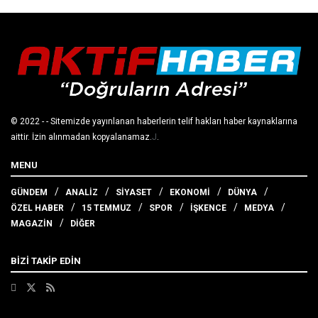
© 2022
- - Sitemizde yayınlanan haberlerin telif hakları haber kaynaklarına
aittir. İzin alınmadan kopyalanamaz.
J
.
MENU
GÜNDEM
ANALİZ
SİYASET
EKONOMİ
DÜNYA
ÖZEL HABER
15 TEMMUZ
SPOR
İŞKENCE
MEDYA
MAGAZİN
DİĞER
BİZİ TAKİP EDİN