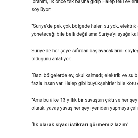
İbrahim, ilk önce tek başına gidip Halep’teki evleri
söylüyor:
“Suriye’de pek çok bölgede halen su yok, elektrik g
yöneteceği bile belli değil ama Suriye’yi ayağa k
Suriye’de her şeye sıfırdan başlayacaklarını söyle
olduğunu anlatıyor:
“Bazı bölgelerde ev, okul kalmadı; elektrik ve su 
fazla insan var. Halep gibi büyükşehirler bile kötü
“Ama bu ülke 13 yıllık bir savaştan çıktı ve her şe
olarak, yavaş yavaş her şeyi yeniden yapmaya çalı
‘İlk olarak siyasi istikrarı görmemiz lazım’