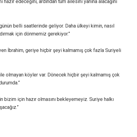
ni hazır edeceğini, ardından tüm ailesini yanına alacağını
ünün belli saatlerinde geliyor. Daha ülkeyi kimin, nasıl
aldırmak için dönmemiz gerekiyor.”
yen İbrahim, geriye hiçbir şeyi kalmamış çok fazla Suriyeli
bile olmayan köyler var. Dönecek hiçbir şeyi kalmamış çok
 durumda.”
yin bizim için hazır olmasını bekleyemeyiz. Suriye halkı
şacağız.”