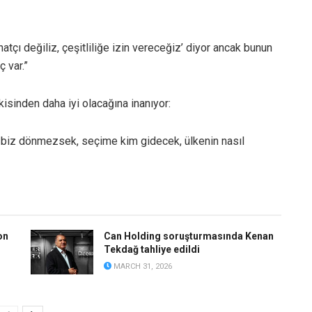
hatçı değiliz, çeşitliliğe izin vereceğiz’ diyor ancak bunun
 var.”
kisinden daha iyi olacağına inanıyor:
er biz dönmezsek, seçime kim gidecek, ülkenin nasıl
on
Can Holding soruşturmasında Kenan
Tekdağ tahliye edildi
MARCH 31, 2026