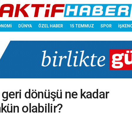
ONOMİ
DÜNYA
ÖZEL HABER
15 TEMMUZ
SPOR
İŞKEN
ü geri dönüşü ne kadar
kün olabilir?