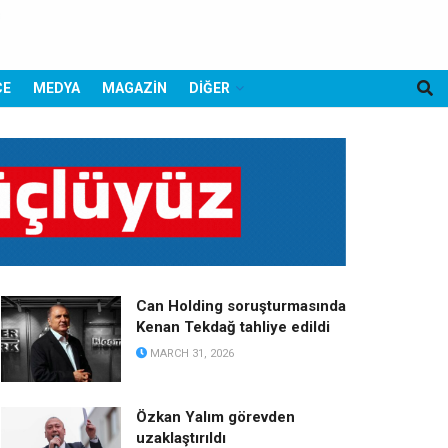
CE
MEDYA
MAGAZİN
DİĞER
Can Holding soruşturmasında
Kenan Tekdağ tahliye edildi
MARCH 31, 2026
Özkan Yalım görevden
uzaklaştırıldı