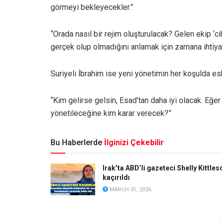
görmeyi bekleyecekler.”
“Orada nasıl bir rejim oluşturulacak? Gelen ekip ‘ci
gerçek olup olmadığını anlamak için zamana ihtiyaç
Suriyeli İbrahim ise yeni yönetimin her koşulda es
“Kim gelirse gelsin, Esad’tan daha iyi olacak. Eğ
yönetileceğine kim karar verecek?”
Bu Haberlerde
İlginizi Çekebilir
Irak’ta ABD’li gazeteci Shelly Kittles
kaçırıldı
MARCH 31, 2026