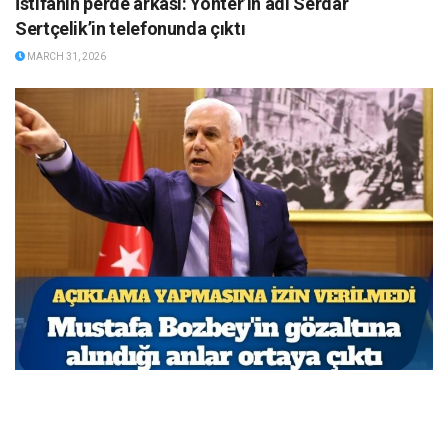
İstifanın perde arkası: Yönter’in adı Serdar
Sertçelik’in telefonunda çıktı
MARCH 31, 2026
Açıklama yapmasına izin verilmedi: Mustafa
Bozbey’in gözaltına alındığı anlar ortaya çıktı