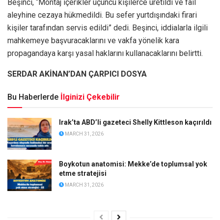
Beşinci, “Montaj içerikler üçüncü kişilerce üretildi ve fail
aleyhine cezaya hükmedildi. Bu sefer yurtdışındaki firari
kişiler tarafından servis edildi” dedi. Beşinci, iddialarla ilgili
mahkemeye başvuracaklarını ve vakfa yönelik kara
propagandaya karşı yasal haklarını kullanacaklarını belirtti.
SERDAR AKİNAN’DAN ÇARPICI DOSYA
Bu Haberlerde
İlginizi Çekebilir
Irak’ta ABD’li gazeteci Shelly Kittleson kaçırıldı
MARCH 31, 2026
Boykotun anatomisi: Mekke’de toplumsal yok
etme stratejisi
MARCH 31, 2026