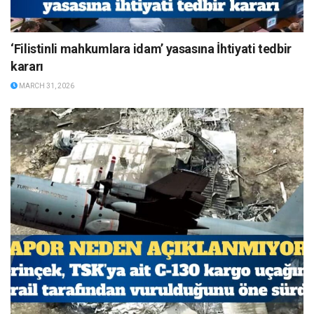
‘Filistinli mahkumlara idam’ yasasına İhtiyati tedbir
kararı
MARCH 31, 2026