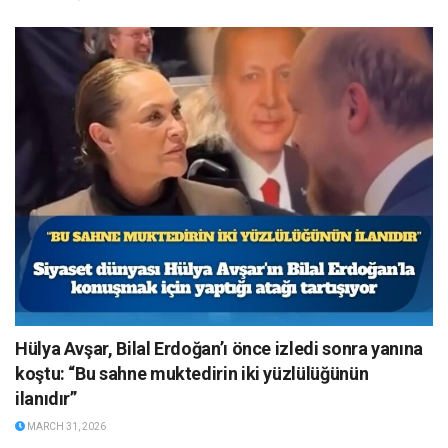
Hülya Avşar, Bilal Erdoğan’ı önce izledi sonra yanına
koştu: “Bu sahne muktedirin iki yüzlülüğünün
ilanıdır”
MARCH 31, 2026