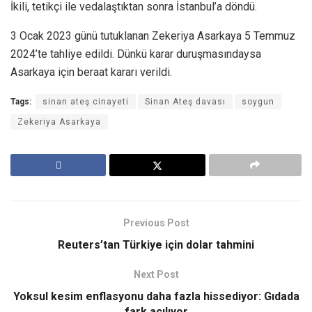
İkili, tetikçi ile vedalaştıktan sonra İstanbul’a döndü.
3 Ocak 2023 günü tutuklanan Zekeriya Asarkaya 5 Temmuz
2024’te tahliye edildi. Dünkü karar duruşmasındaysa
Asarkaya için beraat kararı verildi.
Tags:
sinan ateş cinayeti
Sinan Ateş davası
soygun
Zekeriya Asarkaya
Previous Post
Reuters’tan Türkiye için dolar tahmini
Next Post
Yoksul kesim enflasyonu daha fazla hissediyor: Gıdada
fark açılıyor