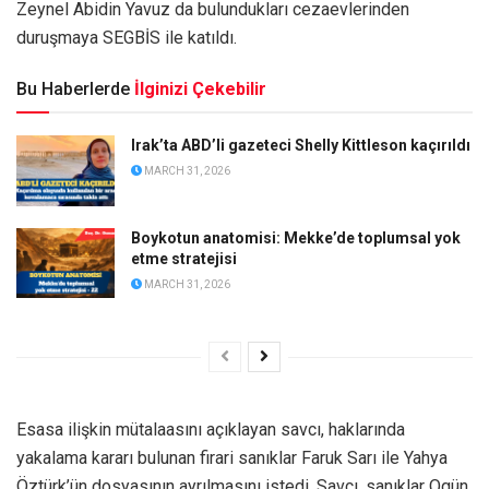
Zeynel Abidin Yavuz da bulundukları cezaevlerinden
duruşmaya SEGBİS ile katıldı.
Bu Haberlerde
İlginizi Çekebilir
Irak’ta ABD’li gazeteci Shelly Kittleson kaçırıldı
MARCH 31, 2026
Boykotun anatomisi: Mekke’de toplumsal yok
etme stratejisi
MARCH 31, 2026
Esasa ilişkin mütalaasını açıklayan savcı, haklarında
yakalama kararı bulunan firari sanıklar Faruk Sarı ile Yahya
Öztürk’ün dosyasının ayrılmasını istedi. Savcı, sanıklar Ogün