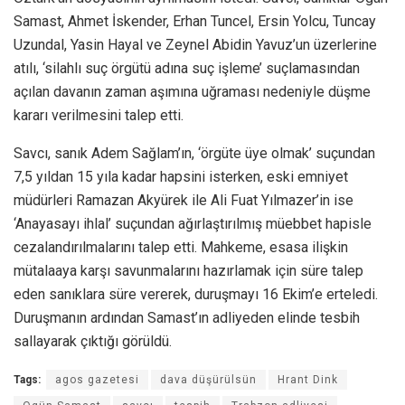
Samast, Ahmet İskender, Erhan Tuncel, Ersin Yolcu, Tuncay
Uzundal, Yasin Hayal ve Zeynel Abidin Yavuz’un üzerlerine
atılı, ‘silahlı suç örgütü adına suç işleme’ suçlamasından
açılan davanın zaman aşımına uğraması nedeniyle düşme
kararı verilmesini talep etti.
Savcı, sanık Adem Sağlam’ın, ‘örgüte üye olmak’ suçundan
7,5 yıldan 15 yıla kadar hapsini isterken, eski emniyet
müdürleri Ramazan Akyürek ile Ali Fuat Yılmazer’in ise
‘Anayasayı ihlal’ suçundan ağırlaştırılmış müebbet hapisle
cezalandırılmalarını talep etti. Mahkeme, esasa ilişkin
mütalaaya karşı savunmalarını hazırlamak için süre talep
eden sanıklara süre vererek, duruşmayı 16 Ekim’e erteledi.
Duruşmanın ardından Samast’ın adliyeden elinde tesbih
sallayarak çıktığı görüldü.
Tags:
agos gazetesi
dava düşürülsün
Hrant Dink