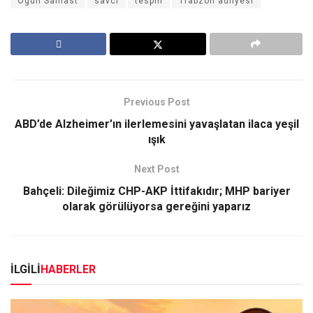
Ogün Samast
savcı
tespih
Trabzon adliyesi
Previous Post
ABD’de Alzheimer’ın ilerlemesini yavaşlatan ilaca yeşil
ışık
Next Post
Bahçeli: Dileğimiz CHP-AKP İttifakıdır; MHP bariyer
olarak görülüyorsa gereğini yaparız
İLGİLİ
HABERLER