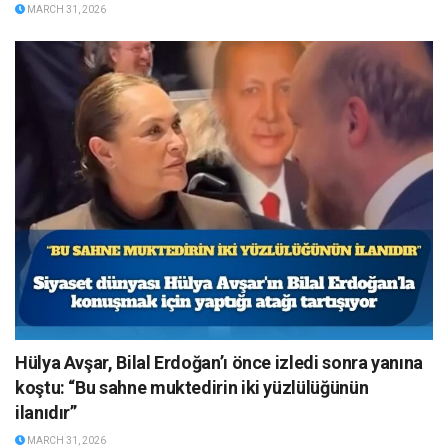
MARCH 31, 2026
Hülya Avşar, Bilal Erdoğan’ı önce izledi sonra yanına
koştu: “Bu sahne muktedirin iki yüzlülüğünün
ilanıdır”
MARCH 31, 2026