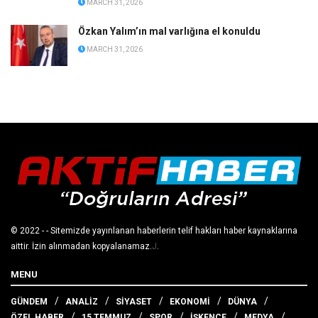
MARCH 31, 2026
Özkan Yalım’ın mal varlığına el konuldu
MARCH 31, 2026
© 2022
- - Sitemizde yayınlanan haberlerin telif hakları haber kaynaklarına
aittir. İzin alınmadan kopyalanamaz.
J
.
MENU
GÜNDEM
ANALİZ
SİYASET
EKONOMİ
DÜNYA
ÖZEL HABER
15 TEMMUZ
SPOR
İŞKENCE
MEDYA