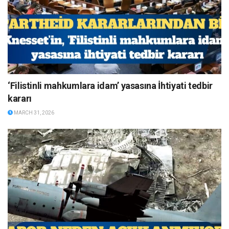
‘Filistinli mahkumlara idam’ yasasına İhtiyati tedbir
kararı
MARCH 31, 2026