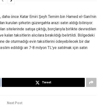
ğü, daha önce Katar Emiri Şeyh Temim bin Hamed el-Sani’nin
 kurulan şirketin güzergahta arazi satın aldığı biliniyor.
an sitelerinde satışa çıktığı, borçlarıyla birlikte devredilen
 kalan taksitlerin alıcılara bırakıldığı belirtildi. Bölgedeki
üne de oturmadığı evin taksitlerini ödeyebilecek bir dar
er teslim edildiği an 7-8 milyon TL’ye satılmak için satın
Tweet
Next Post