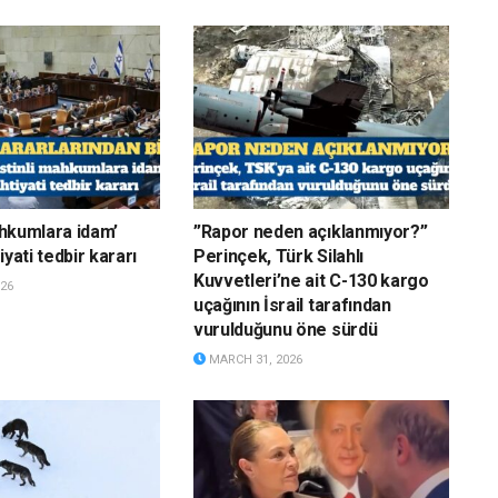
mahkumlara idam’
”Rapor neden açıklanmıyor?”
iyati tedbir kararı
Perinçek, Türk Silahlı
Kuvvetleri’ne ait C-130 kargo
26
uçağının İsrail tarafından
vurulduğunu öne sürdü
MARCH 31, 2026