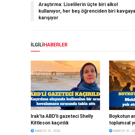
Araştırma: Liselilerin üçte biri alkol
kullanıyor, her beş öğrenciden biri kavgay
karışıyor
İLGİLİ
HABERLER
Irak’ta ABD’li gazeteci Shelly
Boykotun a
Kittleson kaçırıldı
toplumsal y
MARCH 31, 2026
MARCH 31, 20