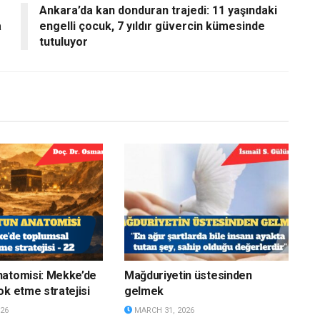
Ankara’da kan donduran trajedi: 11 yaşındaki
a
engelli çocuk, 7 yıldır güvercin kümesinde
tutuluyor
natomisi: Mekke’de
Mağduriyetin üstesinden
ok etme stratejisi
gelmek
26
MARCH 31, 2026