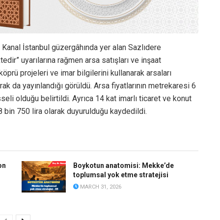
 Kanal İstanbul güzergâhında yer alan Sazlıdere
edir” uyarılarına rağmen arsa satışları ve inşaat
öprü projeleri ve imar bilgilerini kullanarak arsaları
arak da yayınlandığı görüldü. Arsa fiyatlarının metrekaresi 6
seli olduğu belirtildi. Ayrıca 14 kat imarlı ticaret ve konut
 8 bin 750 lira olarak duyurulduğu kaydedildi.
on
Boykotun anatomisi: Mekke’de
toplumsal yok etme stratejisi
MARCH 31, 2026