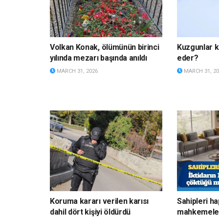
Volkan Konak, ölümünün birinci
Kuzgunlar k
yılında mezarı başında anıldı
eder?
MARCH 31, 2026
MARCH 31, 20
Koruma kararı verilen karısı
Sahipleri h
dahil dört kişiyi öldürdü
mahkemelerd