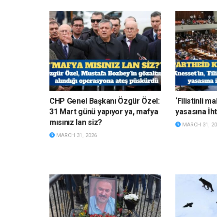
CHP Genel Başkanı Özgür Özel:
‘Filistinli 
31 Mart günü yapıyor ya, mafya
yasasına İht
mısınız lan siz?
MARCH 31, 20
MARCH 31, 2026