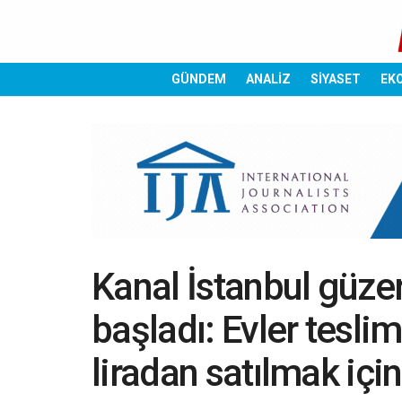
GÜNDEM
ANALİZ
SİYASET
EK
Kanal İstanbul güzer
başladı: Evler tesli
liradan satılmak için