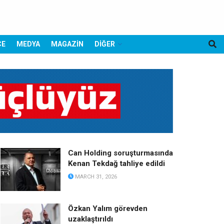
CE
MEDYA
MAGAZİN
DİĞER
Can Holding soruşturmasında
Kenan Tekdağ tahliye edildi
MARCH 31, 2026
Özkan Yalım görevden
uzaklaştırıldı