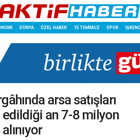
ONOMİ
DÜNYA
ÖZEL HABER
15 TEMMUZ
SPOR
İŞKEN
gâhında arsa satışları
m edildiği an 7-8 milyon
 alınıyor