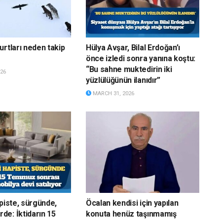
urtları neden takip
Hülya Avşar, Bilal Erdoğan’ı
önce izledi sonra yanına koştu:
“Bu sahne muktedirin iki
26
yüzlülüğünün ilanıdır”
MARCH 31, 2026
apiste, sürgünde,
Öcalan kendisi için yapılan
e: İktidarın 15
konuta henüz taşınmamış