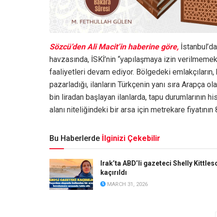
Sözcü’den Ali Macit’in haberine göre,
İstanbul’da
havzasında, İSKİ’nin “yapılaşmaya izin verilmemekt
faaliyetleri devam ediyor. Bölgedeki emlakçıların, k
pazarladığı, ilanların Türkçenin yanı sıra Arapça ol
bin liradan başlayan ilanlarda, tapu durumlarının his
alanı niteliğindeki bir arsa için metrekare fiyatının
Bu Haberlerde
İlginizi Çekebilir
Irak’ta ABD’li gazeteci Shelly Kittles
kaçırıldı
MARCH 31, 2026