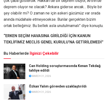
çok çaba gösterdik. Hakkari’de bir deprem oluyor, Artvin’de
deprem oluyor ne olacak? Ankara giderse ancak… Böyle bir
şey olabilir mi? O zaman ne için askeri gücümüz var orada
anında müdahale etmeyecekse. Bunlar gerçekten bizim
ortak belleğimiz. Bu bellek asla unutulmamalı” diye konuştu.
“ERKEN SEÇİM HAVASINA GİRİLDİĞİ İÇİN KANUN
TEKLİFİMİZ MECLİS GENEL KURULU’NA GETİRİLEMEDİ”
Bu Haberlerde
İlginizi Çekebilir
Can Holding soruşturmasında Kenan Tekdağ
tahliye edildi
MARCH 31, 2026
Özkan Yalım görevden uzaklaştırıldı
MARCH 31, 2026