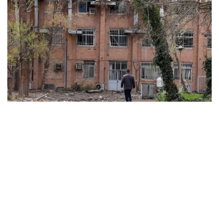
ABD ve İsrail’in başlattığı savaş üniversitelere sıçradı:
İran’da 21 kurum hasar gördü, Körfez’de uzaktan
eğitime geçildi
MARCH 31, 2026