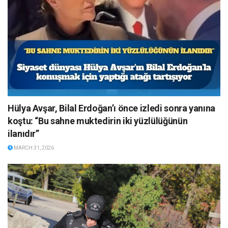
Hülya Avşar, Bilal Erdoğan’ı önce izledi sonra yanına
koştu: “Bu sahne muktedirin iki yüzlülüğünün
ilanıdır”
MARCH 31, 2026