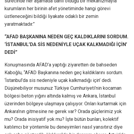
sürecinde her aşamada dahil olduğu bir mekanizmayla
kurumların her birinin afet yönetiminde hangi görevi
üstleneceğini bildiği liyakate odaklı bir zemin
yaratmaktadır.”
“AFAD BAŞKANINA NEDEN GEÇ KALDIKLARINI SORDUM.
‘İSTANBUL’DA SİS NEDENİYLE UÇAK KALKMADIĞI İÇİN’
DEDİ”
Konuşmasında AFAD’a yaptığı ziyaretten de bahseden
Kaboğlu, “AFAD Başkanına neden geç kaldıklarını sordum.
‘İstanbul’da sis nedeniyle uçak kalkmadığı için’ dedi.
Düşünebiliyor musunuz Türkiye Cumhuriyeti’nin kocaman
bölgesi beton yığını altında kalmış ve Ankara, İstanbul
üzerinden bölgeye ulaşmaya çalışıyor. Onları kurtarmak için
Ankara’nın gitmesine ne gerek var? Orada güçlerimiz yok
mu? Orada inisiyatif yok mu? İşte bütün bunları, kolektif
katılımcı bir yöntemle bu deneyimleri nasıl yansıtırız diye