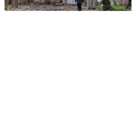
ABD ve İsrail’in başlattığı savaş üniversitelere sıçradı:
İran’da 21 kurum hasar gördü, Körfez’de uzaktan
eğitime geçildi
MARCH 31, 2026