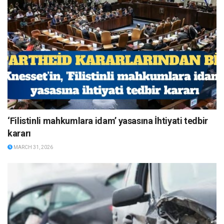
‘Filistinli mahkumlara idam’ yasasına İhtiyati tedbir
kararı
MARCH 31, 2026