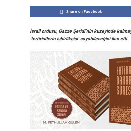
Share on Facebook
İsrail ordusu, Gazze Şeridi’nin kuzeyinde kalma
‘teröristlerin işbirlikçisi’ sayabileceğini ilan etti.