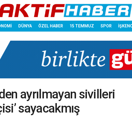
ONOMİ
DÜNYA
ÖZEL HABER
15 TEMMUZ
SPOR
İŞKEN
den ayrılmayan sivilleri
ikçisi’ sayacakmış