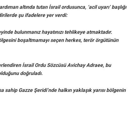
ıman altında tutan İsrail ordusunca, ‘acil uyarı’ başlığı
rilerde şu ifadelere yer verdi:
eyinde bulunmanız hayatınızı tehlikeye atmaktadır.
ölgesini boşaltmamayı seçen herkes, terör örgütünün
ğerlendiren İsrail Ordu Sözcüsü Avichay Adraee, bu
 olduğunu doğruladı.
a sahip Gazze Şeridi’nde halkın yaklaşık yarısı bölgenin