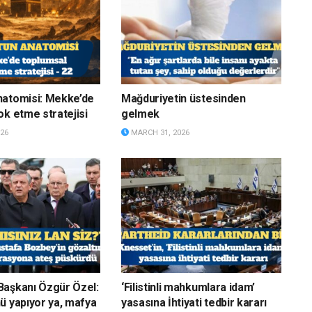
natomisi: Mekke’de
Mağduriyetin üstesinden
ok etme stratejisi
gelmek
26
MARCH 31, 2026
Başkanı Özgür Özel:
‘Filistinli mahkumlara idam’
ü yapıyor ya, mafya
yasasına İhtiyati tedbir kararı