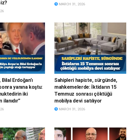
siz?
MARCH 31, 2026
26
 Bilal Erdoğan’ı
Sahipleri hapiste, sürgünde,
sonra yanına koştu:
mahkemelerde: İktidarın 15
uktedirin iki
Temmuz sonrası çöktüğü
 ilanıdır”
mobilya devi satılıyor
26
MARCH 31, 2026