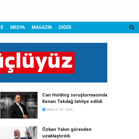
CE
MEDYA
MAGAZİN
DİĞER
Can Holding soruşturmasında
Kenan Tekdağ tahliye edildi
MARCH 31, 2026
Özkan Yalım görevden
uzaklaştırıldı