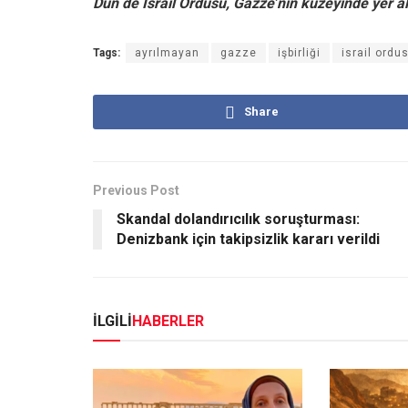
Dün de İsrail Ordusu, Gazze’nin kuzeyinde yer al
Tags:
ayrılmayan
gazze
işbirliği
israil ordu
Share
Previous Post
Skandal dolandırıcılık soruşturması:
Denizbank için takipsizlik kararı verildi
İLGİLİ
HABERLER