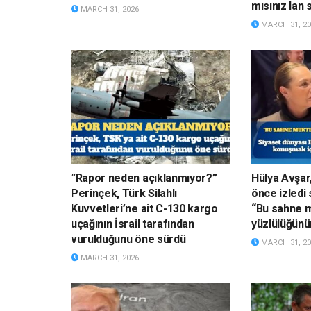
mısınız lan 
MARCH 31, 2026
MARCH 31, 20
”Rapor neden açıklanmıyor?”
Hülya Avşar,
Perinçek, Türk Silahlı
önce izledi 
Kuvvetleri’ne ait C-130 kargo
“Bu sahne m
uçağının İsrail tarafından
yüzlülüğünün
vurulduğunu öne sürdü
MARCH 31, 20
MARCH 31, 2026