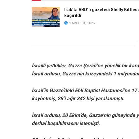
Irak’ta ABD’li gazeteci Shelly Kittles
kaçırıldı
MARCH 31, 2026
İsrailli yetkililer, Gazze Şeridi’ne yönelik bir k
İsrail ordusu, Gazze’nin kuzeyindeki 1 milyondan 
İsrail’in Gazze’deki Ehli Baptist Hastanesi’ne 17
kaybetmiş, 28’i ağır 342 kişi yaralanmıştı.
İsrail ordusu, 20 Ekim’de, Gazze’nin güneyinde 
derhal boşaltılmasını istemişti.