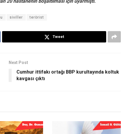
an 20 hastanenin boşaltılması için uyarmıştı.
su
siviller
terörist
Tweet
Next Post
Cumhur ittifakı ortağı BBP kurultayında koltuk
kavgası çıktı