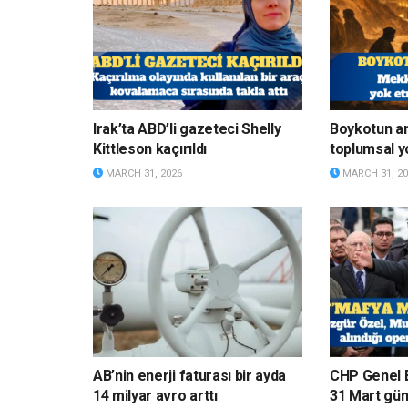
Irak’ta ABD’li gazeteci Shelly
Boykotun a
Kittleson kaçırıldı
toplumsal y
MARCH 31, 2026
MARCH 31, 20
AB’nin enerji faturası bir ayda
CHP Genel 
14 milyar avro arttı
31 Mart gün