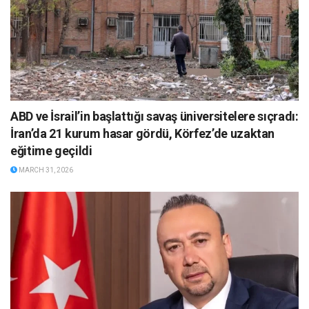
ABD ve İsrail’in başlattığı savaş üniversitelere sıçradı:
İran’da 21 kurum hasar gördü, Körfez’de uzaktan
eğitime geçildi
MARCH 31, 2026