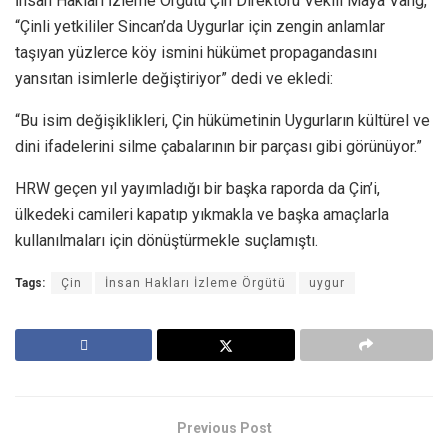
İnsan Hakları İzleme Örgütü Çin Direktörü Vekili Maya Vang,
“Çinli yetkililer Sincan’da Uygurlar için zengin anlamlar
taşıyan yüzlerce köy ismini hükümet propagandasını
yansıtan isimlerle değiştiriyor” dedi ve ekledi:
“Bu isim değişiklikleri, Çin hükümetinin Uygurların kültürel ve
dini ifadelerini silme çabalarının bir parçası gibi görünüyor.”
HRW geçen yıl yayımladığı bir başka raporda da Çin’i,
ülkedeki camileri kapatıp yıkmakla ve başka amaçlarla
kullanılmaları için dönüştürmekle suçlamıştı.
Tags:
Çin
İnsan Hakları İzleme Örgütü
uygur
Previous Post