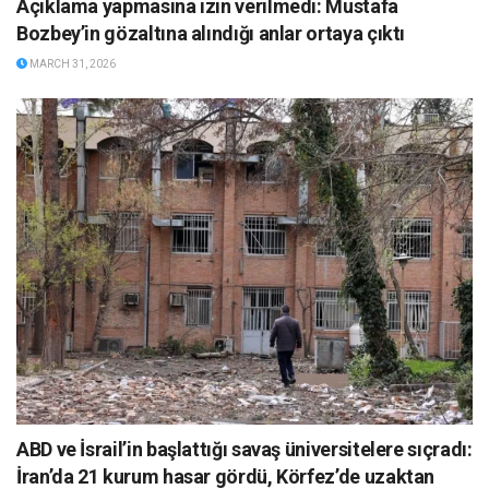
Açıklama yapmasına izin verilmedi: Mustafa
Bozbey’in gözaltına alındığı anlar ortaya çıktı
MARCH 31, 2026
ABD ve İsrail’in başlattığı savaş üniversitelere sıçradı:
İran’da 21 kurum hasar gördü, Körfez’de uzaktan