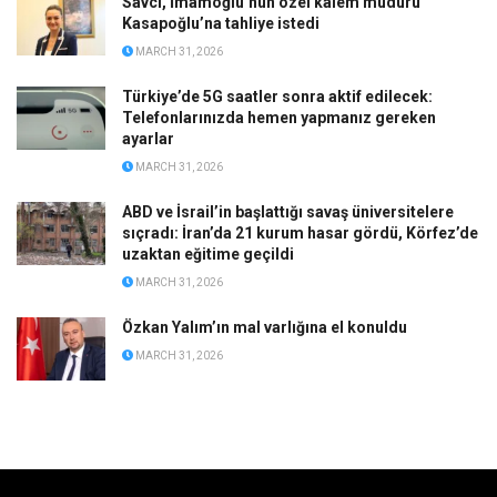
Savcı, İmamoğlu’nun özel kalem müdürü
Kasapoğlu’na tahliye istedi
MARCH 31, 2026
Türkiye’de 5G saatler sonra aktif edilecek:
Telefonlarınızda hemen yapmanız gereken
ayarlar
MARCH 31, 2026
ABD ve İsrail’in başlattığı savaş üniversitelere
sıçradı: İran’da 21 kurum hasar gördü, Körfez’de
uzaktan eğitime geçildi
MARCH 31, 2026
Özkan Yalım’ın mal varlığına el konuldu
MARCH 31, 2026