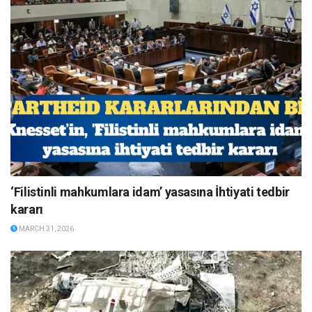
‘Filistinli mahkumlara idam’ yasasına İhtiyati tedbir
kararı
MARCH 31, 2026