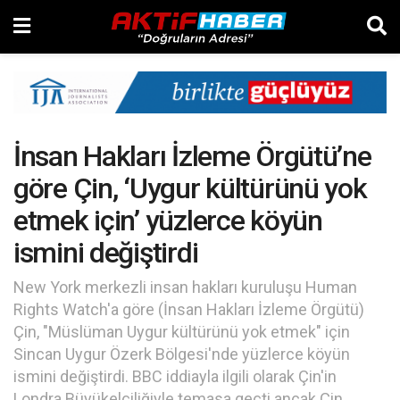
İnsan Hakları İzleme Örgütü’ne
göre Çin, ‘Uygur kültürünü yok
etmek için’ yüzlerce köyün
ismini değiştirdi
New York merkezli insan hakları kuruluşu Human
Rights Watch'a göre (İnsan Hakları İzleme Örgütü)
Çin, "Müslüman Uygur kültürünü yok etmek" için
Sincan Uygur Özerk Bölgesi'nde yüzlerce köyün
ismini değiştirdi. BBC iddiayla ilgili olarak Çin'in
Londra Büyükelçiliğiyle temasa geçti ancak Çin