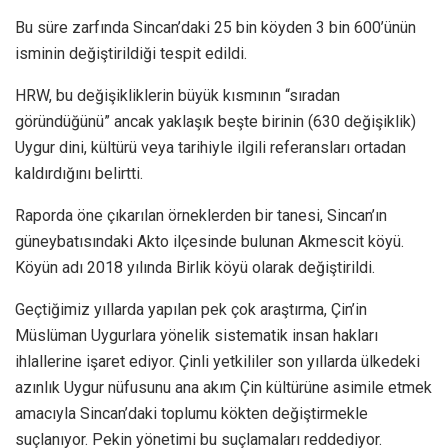
Bu süre zarfında Sincan’daki 25 bin köyden 3 bin 600’ünün
isminin değiştirildiği tespit edildi.
HRW, bu değişikliklerin büyük kısmının “sıradan
göründüğünü” ancak yaklaşık beşte birinin (630 değişiklik)
Uygur dini, kültürü veya tarihiyle ilgili referansları ortadan
kaldırdığını belirtti.
Raporda öne çıkarılan örneklerden bir tanesi, Sincan’ın
güneybatısındaki Akto ilçesinde bulunan Akmescit köyü.
Köyün adı 2018 yılında Birlik köyü olarak değiştirildi.
Geçtiğimiz yıllarda yapılan pek çok araştırma, Çin’in
Müslüman Uygurlara yönelik sistematik insan hakları
ihlallerine işaret ediyor. Çinli yetkililer son yıllarda ülkedeki
azınlık Uygur nüfusunu ana akım Çin kültürüne asimile etmek
amacıyla Sincan’daki toplumu kökten değiştirmekle
suçlanıyor. Pekin yönetimi bu suçlamaları reddediyor.