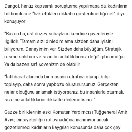
Dangot, henüz kapsamlı soruşturma yapılmasa da, kadınların
bildirimlerine “hak ettikleri dikkatin gösterilmediği net” diye
konuşuyor:
“Bazen bu, üst düzey subayların kendine güvenleriyle
ilgilidir. ‘Tamam sizi dinledim ama sizden daha iyisini
biliyorum. Deneyimim var. Sizden daha büyüğüm. Stratejik
resme sahibim ve sizin bu anlattıklarınız değil’ gibi örneğin.
Ya da bazen sırf şovenizm de olabilir.
“İstihbarat alanında bir masanın etrafına oturup, bilgi
toplayıp, daha sonra yapbozu oluşturursunuz. Gerçekten
neler olduğunu anlamak istiyorsanız, bu insanlarla oturmalı,
size ne anlattıklarını dikkatle dinlemelisiniz.”
Gazze birliklerinin eski Komutan Yardımcısı Tuğgeneral Amir
Avivi, cinsiyetçiliğin rol oynadığına inanmıyor ancak
gözetlemeci kadınların kaygıları konusunda daha çok şey