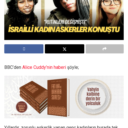
BBC’den
Alice Cuddy’nin haberi
şöyle;
Yıllardır, zorunlu askerlik yapan genç kadınların burada tek