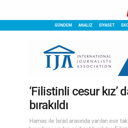
GÜNDEM
ANALİZ
SİYASET
EK
‘Filistinli cesur kız’ 
bırakıldı
Hamas ile İsrail arasında varılan esir t