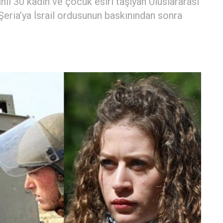
nli 30 kadın ve çocuk esiri taşıyan Uluslararası
Şeria’ya İsrail ordusunun baskınından sonra