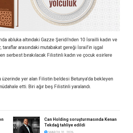
da abluka altındaki Gazze Şeridi’nden 10 İsrailli kadın ve
 taraflar arasındaki mutabakat gereği İsrail’in işgal
en serbest bırakılacak Filistinli kadın ve çocuk esirlere
u üzerinde yer alan Filistin beldesi Betunya’da bekleyen
üdahale etti. Biri ağır beş Filistinli yaralandı.
on
Can Holding soruşturmasında Kenan
Tekdağ tahliye edildi
MARCH 31, 2026