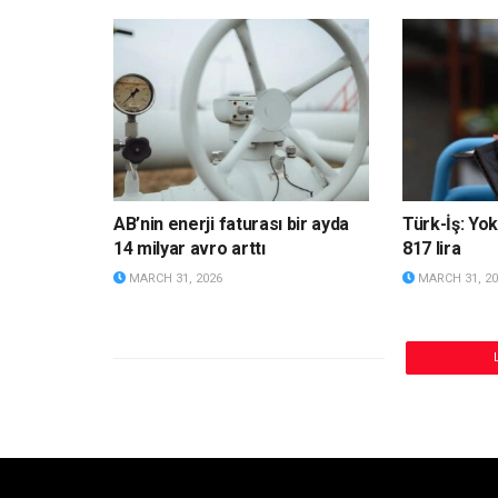
AB’nin enerji faturası bir ayda
Türk-İş: Yok
14 milyar avro arttı
817 lira
MARCH 31, 2026
MARCH 31, 20