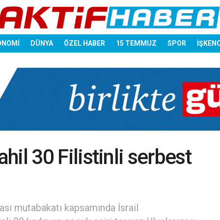
ONOMİ
DÜNYA
ÖZEL HABER
15 TEMMUZ
SPOR
İŞKEN
dahil 30 Filistinli serbest
akası mutabakatı kapsamında İsrail