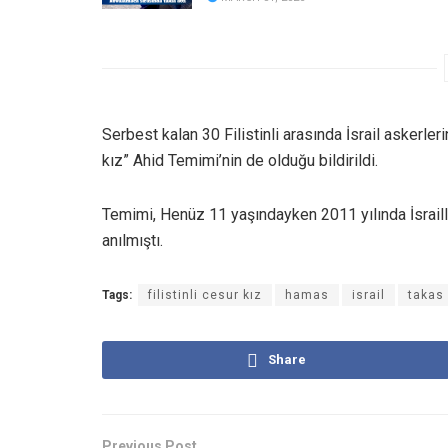
Serbest kalan 30 Filistinli arasında İsrail askerleri
kız” Ahid Temimi’nin de olduğu bildirildi.
Temimi, Henüz 11 yaşındayken 2011 yılında İsraill
anılmıştı.
Tags:
filistinli cesur kız
hamas
israil
takas
Share
Previous Post