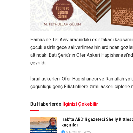
Hamas ile Tel Aviv arasındaki esir takası kapsamın
çocuk esirin gece salıverilmesinin ardından gözler,
altındaki Batı Şeria’nın Ofer Askeri Hapishanesi’nd
çevrildi.
İsrail askerleri, Ofer Hapishanesi ve Ramallah yol
çoğunluğu genç Filistinlilere zırhlı askeri ciplerle m
Bu Haberlerde
İlginizi Çekebilir
Irak’ta ABD’li gazeteci Shelly Kittles
kaçırıldı
MARCH 31, 2026