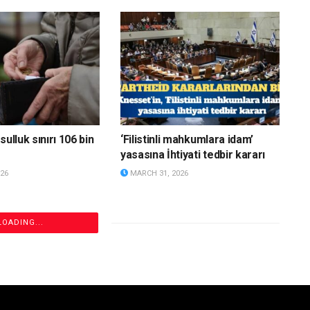
sulluk sınırı 106 bin
‘Filistinli mahkumlara idam’
yasasına İhtiyati tedbir kararı
26
MARCH 31, 2026
LOADING...