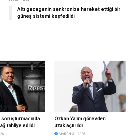
Altı gezegenin senkronize hareket ettiği bir
güneş sistemi keşfedildi
g soruşturmasında
Özkan Yalım görevden
ğ tahliye edildi
uzaklaştırıldı
26
MARCH 31, 2026