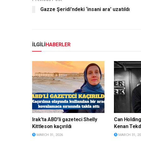
Gazze Şeridi’ndeki ‘insani ara’ uzatıldı
İLGİLİ
HABERLER
Irak’ta ABD’li gazeteci Shelly
Can Holdin
Kittleson kaçırıldı
Kenan Tekda
MARCH 31, 2026
MARCH 31, 20