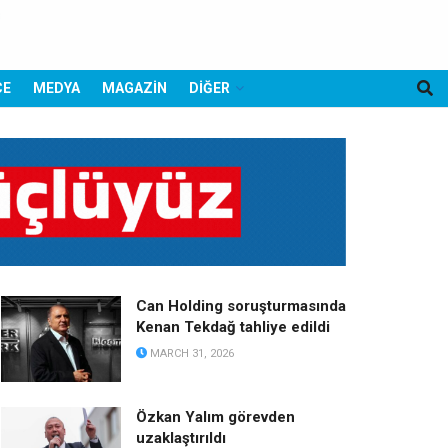
CE
MEDYA
MAGAZİN
DİĞER
Can Holding soruşturmasında
Kenan Tekdağ tahliye edildi
MARCH 31, 2026
Özkan Yalım görevden
uzaklaştırıldı