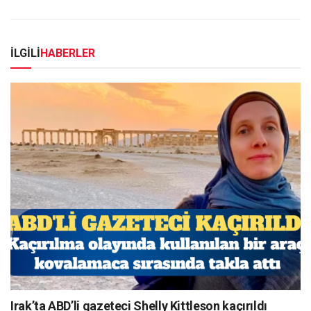
İLGİLİ
HABERLER
Irak’ta ABD’li gazeteci Shelly Kittleson kaçırıldı