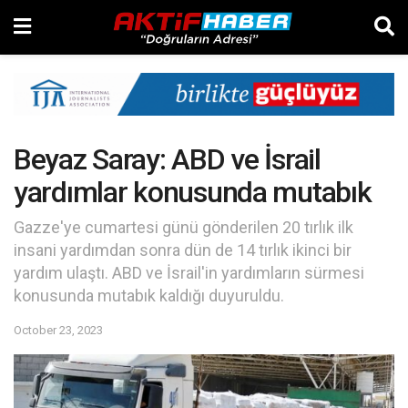
Beyaz Saray: ABD ve İsrail
yardımlar konusunda mutabık
Gazze'ye cumartesi günü gönderilen 20 tırlık ilk
insani yardımdan sonra dün de 14 tırlık ikinci bir
yardım ulaştı. ABD ve İsrail'in yardımların sürmesi
konusunda mutabık kaldığı duyuruldu.
October 23, 2023