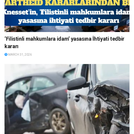
‘Filistinli mahkumlara idam’ yasasına İhtiyati tedbir
kararı
MARCH 31, 2026