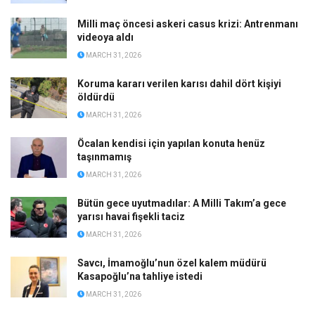
Milli maç öncesi askeri casus krizi: Antrenmanı
videoya aldı
MARCH 31, 2026
Koruma kararı verilen karısı dahil dört kişiyi
öldürdü
MARCH 31, 2026
Öcalan kendisi için yapılan konuta henüz
taşınmamış
MARCH 31, 2026
Bütün gece uyutmadılar: A Milli Takım’a gece
yarısı havai fişekli taciz
MARCH 31, 2026
Savcı, İmamoğlu’nun özel kalem müdürü
Kasapoğlu’na tahliye istedi
MARCH 31, 2026