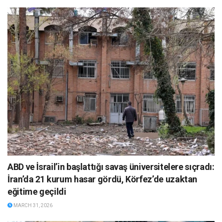
ABD ve İsrail’in başlattığı savaş üniversitelere sıçradı:
İran’da 21 kurum hasar gördü, Körfez’de uzaktan
eğitime geçildi
MARCH 31, 2026