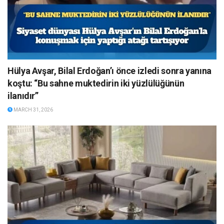
Hülya Avşar, Bilal Erdoğan’ı önce izledi sonra yanına
koştu: “Bu sahne muktedirin iki yüzlülüğünün
ilanıdır”
MARCH 31, 2026