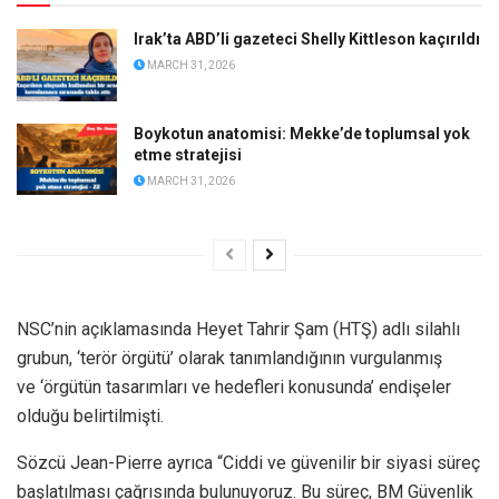
Irak’ta ABD’li gazeteci Shelly Kittleson kaçırıldı
MARCH 31, 2026
Boykotun anatomisi: Mekke’de toplumsal yok
etme stratejisi
MARCH 31, 2026
NSC’nin açıklamasında Heyet Tahrir Şam (HTŞ) adlı silahlı
grubun, ‘terör örgütü’ olarak tanımlandığının vurgulanmış
ve ‘örgütün tasarımları ve hedefleri konusunda’ endişeler
olduğu belirtilmişti.
Sözcü Jean-Pierre ayrıca “Ciddi ve güvenilir bir siyasi süreç
başlatılması çağrısında bulunuyoruz. Bu süreç, BM Güvenlik