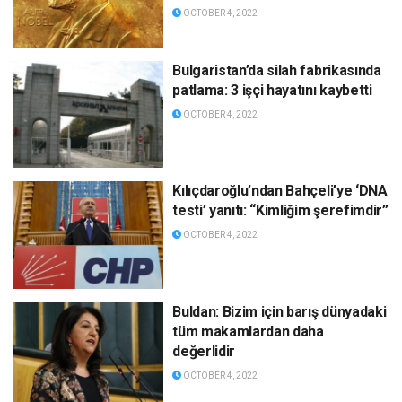
OCTOBER 4, 2022
Bulgaristan’da silah fabrikasında
patlama: 3 işçi hayatını kaybetti
OCTOBER 4, 2022
Kılıçdaroğlu’ndan Bahçeli’ye ‘DNA
testi’ yanıtı: “Kimliğim şerefimdir”
OCTOBER 4, 2022
Buldan: Bizim için barış dünyadaki
tüm makamlardan daha
değerlidir
OCTOBER 4, 2022