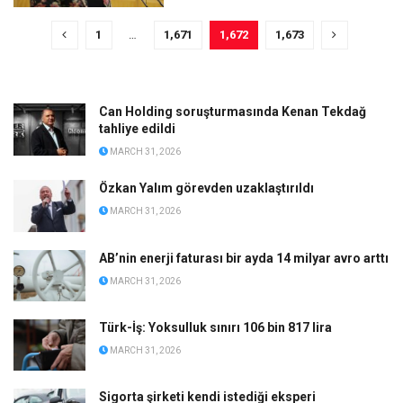
1
…
1,671
1,672
1,673
Can Holding soruşturmasında Kenan Tekdağ
tahliye edildi
MARCH 31, 2026
Özkan Yalım görevden uzaklaştırıldı
MARCH 31, 2026
AB’nin enerji faturası bir ayda 14 milyar avro arttı
MARCH 31, 2026
Türk-İş: Yoksulluk sınırı 106 bin 817 lira
MARCH 31, 2026
Sigorta şirketi kendi istediği eksperi