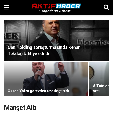
Can Holding soruşturmasında Kenan
Tekdağ tahliye edildi
AB’nin enerj
Özkan Yalım görevden uzaklaştırıldı
arttı
Manşet Altı