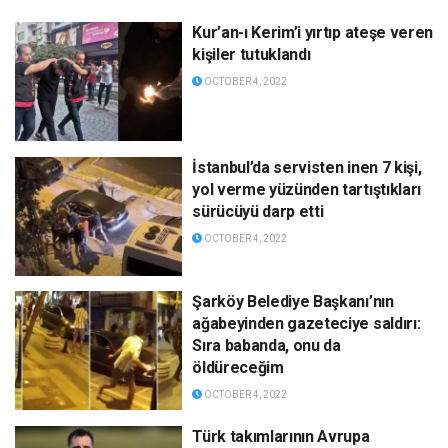
Kur’an-ı Kerim’i yırtıp ateşe veren
kişiler tutuklandı
OCTOBER 4, 2022
İstanbul’da servisten inen 7 kişi,
yol verme yüzünden tartıştıkları
sürücüyü darp etti
OCTOBER 4, 2022
Şarköy Belediye Başkanı’nın
ağabeyinden gazeteciye saldırı:
Sıra babanda, onu da
öldüreceğim
OCTOBER 4, 2022
Türk takımlarının Avrupa