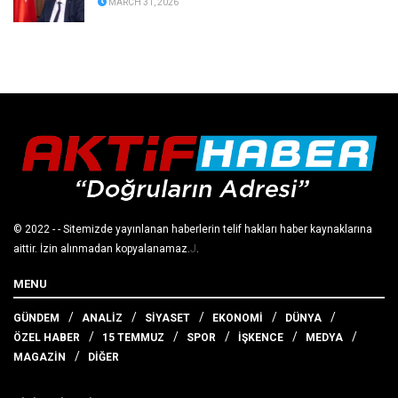
MARCH 31, 2026
© 2022
- - Sitemizde yayınlanan haberlerin telif hakları haber kaynaklarına
aittir. İzin alınmadan kopyalanamaz.
J
.
MENU
GÜNDEM
ANALİZ
SİYASET
EKONOMİ
DÜNYA
ÖZEL HABER
15 TEMMUZ
SPOR
İŞKENCE
MEDYA
MAGAZİN
DİĞER