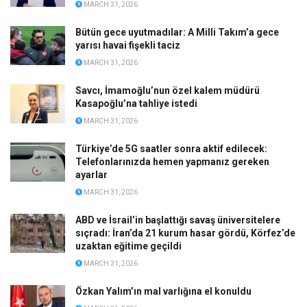
MARCH 31, 2026
Bütün gece uyutmadılar: A Milli Takım’a gece
yarısı havai fişekli taciz
MARCH 31, 2026
Savcı, İmamoğlu’nun özel kalem müdürü
Kasapoğlu’na tahliye istedi
MARCH 31, 2026
Türkiye’de 5G saatler sonra aktif edilecek:
Telefonlarınızda hemen yapmanız gereken
ayarlar
MARCH 31, 2026
ABD ve İsrail’in başlattığı savaş üniversitelere
sıçradı: İran’da 21 kurum hasar gördü, Körfez’de
uzaktan eğitime geçildi
MARCH 31, 2026
Özkan Yalım’ın mal varlığına el konuldu