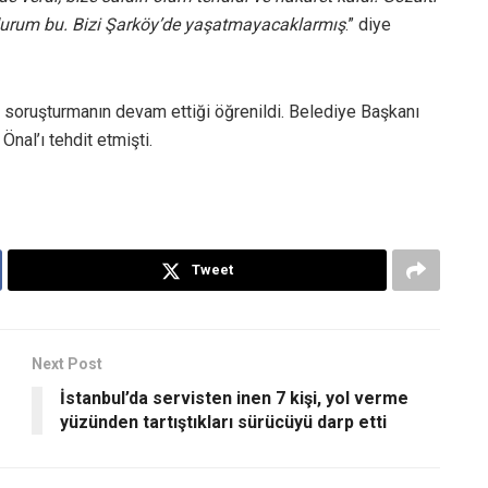
 durum bu. Bizi Şarköy’de yaşatmayacaklarmış
.” diye
e soruşturmanın devam ettiği öğrenildi. Belediye Başkanı
nal’ı tehdit etmişti.
Tweet
Next Post
İstanbul’da servisten inen 7 kişi, yol verme
yüzünden tartıştıkları sürücüyü darp etti