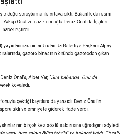
aşlattı
ış olduğu soruşturma ile ortaya çıktı. Bakanlık da resmi
. Yakup Önal ve gazeteci oğlu Deniz Önal da İçişleri
 haberleştirdi.
) yayınlanmasının ardından da Belediye Başkanı Alpay
sıralarında, gazete binasının önünde gazeteden çıkan
eniz Önal’a, Alper Var, “
Sıra babanda. Onu da
yerek kovaladı.
fonuyla çektiği kayıtlara da yansıdı. Deniz Önal’ın
poru aldı ve emniyete giderek ifade verdi.
yakınlarının birçok kez sözlü saldırısına uğradığını söyledi.
 verdi, bize saldırı ölüm tehdidi ve hakaret kaldı. Gözaltı