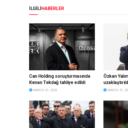
İLGİLİ
HABERLER
Can Holding soruşturmasında
Özkan Yalı
Kenan Tekdağ tahliye edildi
uzaklaştırıld
MARCH 31, 2026
MARCH 31, 20