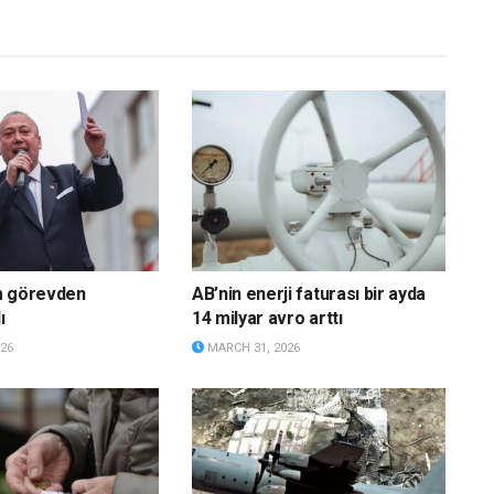
m görevden
AB’nin enerji faturası bir ayda
ı
14 milyar avro arttı
26
MARCH 31, 2026