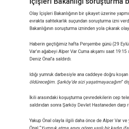
İçişleri Bakanlığı soruşturma b
Olay İçişleri Bakanlığının bir şikayet üzerine yapm
evrakta sahtekarlık suçundan soruşturma izni verdi
Bakanlığının soruşturma izninden yola çıkarak olayı
Haberin geçtiğimiz hafta Perşembe günü (29 Eylül
Var’ın ağabeyi Alper Var Cuma akşamı saat 19:15 
Deniz Önal’a saldırdı.
ldığı yumruk darbesiyle ana caddeye doğru koşan D
öldüreceğim. Şarköy’de sizi yaşatmayacağım
” di
İkili arasındaki koşuşturma çevredekilerin cep tele
saldırıdan sonra Şarköy Devlet Hastaneden darp ra
Yakup Önal olayla ilgili daha önce de Alper Var ve 
Önal “
Yumruk atma anını gören yaşlı bir kadın ifade