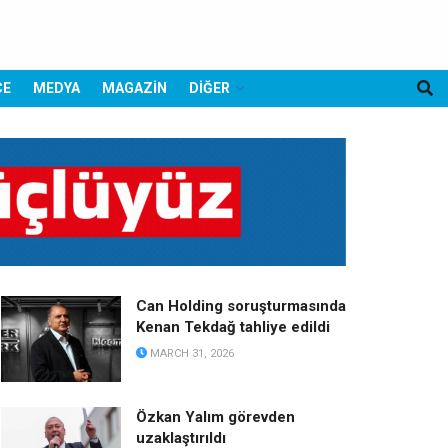
CE
MEDYA
MAGAZİN
DİĞER
Can Holding soruşturmasında
Kenan Tekdağ tahliye edildi
MARCH 31, 2026
Özkan Yalım görevden
uzaklaştırıldı