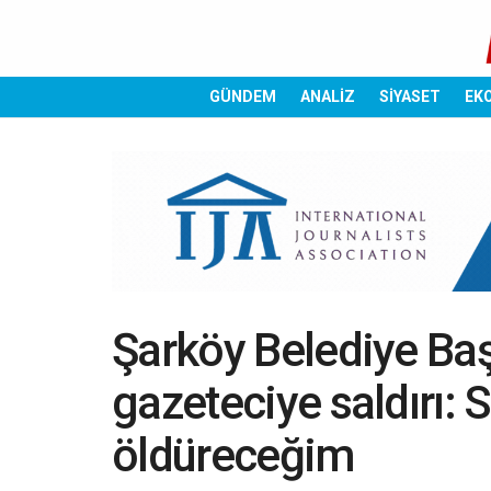
GÜNDEM
ANALİZ
SİYASET
EK
Şarköy Belediye Ba
gazeteciye saldırı: 
öldüreceğim