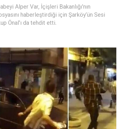
beyi Alper Var, İçişleri Bakanlığı'nın
osyasını haberleştirdiği için Şarköy’ün Sesi
p Önal'ı da tehdit etti.