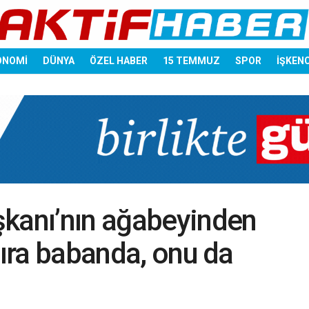
ONOMİ
DÜNYA
ÖZEL HABER
15 TEMMUZ
SPOR
İŞKEN
şkanı’nın ağabeyinden
Sıra babanda, onu da