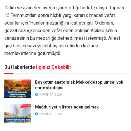
Zâlim ve avaneleri ayetin işaret ettiği hedefe ulaştı. Topbaş
15 Temmuz’dan sonra hiçbir yargı kararı olmadan vefat
edenler için ‘Hainler mezarlığı’nı icat etmişti. O dönem,
gözaltında işkenceden vefat eden Gökhan Açıkkollu’nun
cenazesinin bu mezarlığa defnedilmesi istenmişti. Ailesi
güç bela cenazeyi nebbaşların elinden kurtarıp
memleketlerine götürmüştü.
Bu Haberlerde
İlginizi Çekebilir
Boykotun anatomisi: Mekke’de toplumsal yok
etme stratejisi
MARCH 31, 2026
Mağduriyetin üstesinden gelmek
MARCH 31, 2026