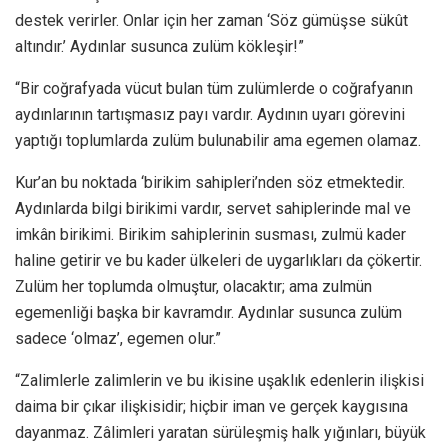
destek verirler. Onlar için her zaman ‘Söz gümüşse sükût
altındır.’ Aydınlar susunca zulüm kökleşir!”
“Bir coğrafyada vücut bulan tüm zulümlerde o coğrafyanın
aydınlarının tartışmasız payı vardır. Aydının uyarı görevini
yaptığı toplumlarda zulüm bulunabilir ama egemen olamaz.
Kur’an bu noktada ‘birikim sahipleri’nden söz etmektedir.
Aydınlarda bilgi birikimi vardır, servet sahiplerinde mal ve
imkân birikimi. Birikim sahiplerinin susması, zulmü kader
haline getirir ve bu kader ülkeleri de uygarlıkları da çökertir.
Zulüm her toplumda olmuştur, olacaktır; ama zulmün
egemenliği başka bir kavramdır. Aydınlar susunca zulüm
sadece ‘olmaz’, egemen olur.”
“Zalimlerle zalimlerin ve bu ikisine uşaklık edenlerin ilişkisi
daima bir çıkar ilişkisidir; hiçbir iman ve gerçek kaygısına
dayanmaz. Zâlimleri yaratan sürüleşmiş halk yığınları, büyük