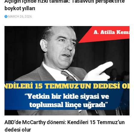
Açlığın içinde rızkı tanımak: Tasavvufî perspektifte
boykot yılları
MARCH 26, 2026
ABD’de McCarthy dönemi: Kendileri 15 Temmuz’un
dedesi olur