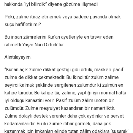
hakkında “İyi bilirdik” diyene gözüme ilişmedi.
Peki, zulme itiraz etmemek veya sadece payanda olmak
suçu hafifletir mi?
Bu insan zümrelerini Kur’an ayetleriyle en tasvir eden
rahmetli Yaşar Nuri Öztürk’tür.
Alıntılayayım:
“Kur’an açık zulme dikkat çektiği gibi örtülü, maskeli, pasif
zulme de dikkat çekmektedir. Bu ikinci tür zulüm zalime
seyirci kalmak şeklinde sergilenen zulümdür ki zulmün en
kahpe türüdür. Bu kahpe tür, zalime, yaptığı işin normal hatta
iyi olduğu kanaatini verir. Pasif zulüm zâlim üreten bir
zulümdür. Zulme meşruiyet kazandıran bir namertliktir.
Zulme dolaylı destek verenler daha çok aydınlar ve servet
kodamanlarıdır. Bu iki zümre itibar görmek, daha çok
kazanmak için imkanları elinde tutan zâlim odaklara ‘susarak’