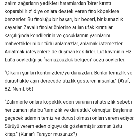
zalim zağarların yedikleri haramlardan ‘birer kırıntı
koparabiliriz’ diye onlara destek veren fino köpeklere
benzerler. Bu finoluğu bir başarı, bir beceri, bir kurnazlık
sayarlar. Zavallı finolar önlerine atılan ufak kırıntılar
karşılığında kendilerinin ve çocuklarının yarınlarını
mahvettiklerini bir türlü anlamazlar, anlamak istemezler.
Anlatmak isteyenlere de düşman kesilirler. Lût kavminin Hz.
Lût’a söylediği şu ‘namuzsuzluk belgesi’ sözü söylerler:
“Çıkarın şunları kentinizden/yurdunuzdan. Bunlar temizlik ve
dürüstlükte aşırı derecede titizlik gösteren insanlar.” (A’raf,
82; Neml, 56)
“Zalimlerle onlara köpeklik eden sürünün rahatsızlık sebebi
her zaman işte bu ‘temizlik ve dürüstlük’ olmuştur. Başlarına
geçecek adamın temiz ve dürüst olması onları verem ediyor.
Sürüyü verem eden olguyu da göstermiştir zaman üstü
kitap.” (Kur’an’ı Tanıyor musunuz?)