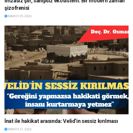
İmzasız şiir, sahipsiz ekosistem: Bir modern zaman
şizofrenisi
MARCH 29, 2026
İnat ile hakikat arasında: Velid’in sessiz kırılması
MARCH 27, 2026