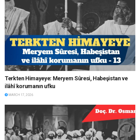
Terkten Himayeye: Meryem Sûresi, Habeşistan ve
ilâhî korumanın ufku
MARCH 17, 2026