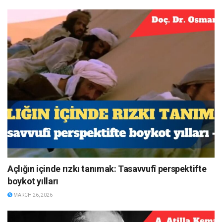
Açlığın içinde rızkı tanımak: Tasavvufî perspektifte
boykot yılları
MARCH 26, 2026