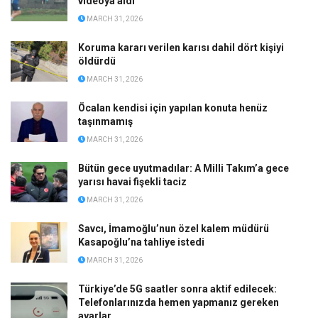
videoya aldı
MARCH 31, 2026
Koruma kararı verilen karısı dahil dört kişiyi
öldürdü
MARCH 31, 2026
Öcalan kendisi için yapılan konuta henüz
taşınmamış
MARCH 31, 2026
Bütün gece uyutmadılar: A Milli Takım’a gece
yarısı havai fişekli taciz
MARCH 31, 2026
Savcı, İmamoğlu’nun özel kalem müdürü
Kasapoğlu’na tahliye istedi
MARCH 31, 2026
Türkiye’de 5G saatler sonra aktif edilecek:
Telefonlarınızda hemen yapmanız gereken
ayarlar