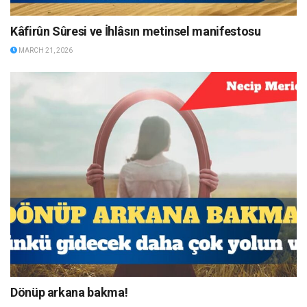
Kâfirûn Sûresi ve İhlâsın metinsel manifestosu
MARCH 21, 2026
Dönüp arkana bakma!