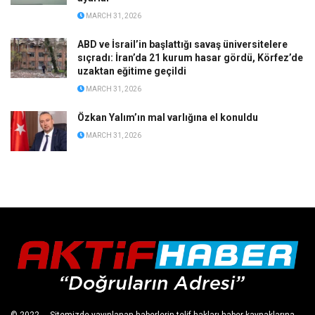
MARCH 31, 2026
ABD ve İsrail’in başlattığı savaş üniversitelere
sıçradı: İran’da 21 kurum hasar gördü, Körfez’de
uzaktan eğitime geçildi
MARCH 31, 2026
Özkan Yalım’ın mal varlığına el konuldu
MARCH 31, 2026
© 2022
- - Sitemizde yayınlanan haberlerin telif hakları haber kaynaklarına