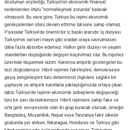
dostumun söylediği, Türkiye’nin ekonomik-finansal
nedenlerden ötürü “normalleşmek zorunda” kalacak
olmasıydı. Bu sava göre, Türkiye bu rejimi ekonomik
gerekçelerden ötürü devam ettirme lüksüne sahip olamaz.
Piyasalar Türkiye’de önemli bir iç baskı aracıdır. İş dünyası
Türkiye’nin serseri mayın gibi oradan oraya savrulmasını
daha fazla absorbe edemez. Halkın gelir düzeyi ve yaşam
standartları düştüğünde değişim kaçınılmaz olur. Bu hipotez
üzerinde düşünmek lazım. Kanımca ampirik göstergeler bu
tezi doğrulamıyor. Hibrit rejimler fakirleştirir, demokrasiye
geçiş zenginleştirir türü determinist ilişkilere sağlıklı bir
şüpheyle ve ampirik kanıtlarla yaklaştığımızda ortaya çıkan
tablo Türkiye’de rejimin ekonomik sebeplerle değişeceği
türü bir savı desteklemiyor. Hibrit rejimlere sahip fakir ve
orta gelir seviyesinde olan iki grup kuracak olursak, örneğin
Bangladeş, Mozambik, Nepal veya Tanzanya fakir ülkeler
grubunda yer alırken, Nikaragua, Honduras ve Türkiye gibi