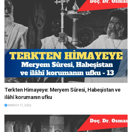
Terkten Himayeye: Meryem Sûresi, Habeşistan ve
ilâhî korumanın ufku
MARCH 17, 2026