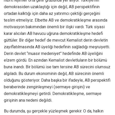
hibrit rejimler orta gelir grubunda yer alıyor. Türkiye’nin
demokrasiden uzaklaştığı için değil, AB perspektifinin
ortadan kalktığı için daha az yatırımcı çektiği gerçeğini
teslim etmeliyiz. Elbette AB ve demokratikleşme arasında
motivasyon bakımından önemli bir ilişki vardı. Türk siyasi
karar alıcıları AB havucu uğruna demokratikleşme hedefi
güttüler. Bir diğer hedef de mevcut Kemalist derin devletin
zayıflatılmasında AB üyeliği hedefinin sağladığı meşruiyetti.
Derin devlet “muasır medeniyet” hedefinde AB üyeliğini
elzem gördü. En azından Kemalist devletluların bir bölümü
buna inandı. Bir bölümü ise tam tersine AB sürecini olumsuz
algıladı. Bu durum ekonominin değil, AB sürecinin önemli
olduğunu gösteriyor. Daha başka bir ifadeyle, AB perspektifi
beraberinde zenginleşmeyi (sermaye girişini) ve
demokratikleşmeyi getirdi. Demokratikleşme, sermaye
girişinin ana nedeni değildi.
Bu durumda, şu gerçekle yüzleşmek gerekir. O da, halkın