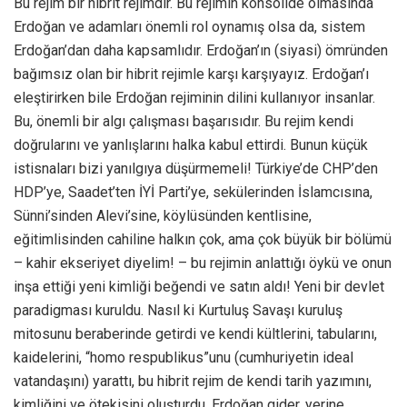
Bu rejim bir hibrit rejimdir. Bu rejimin konsolide olmasında
Erdoğan ve adamları önemli rol oynamış olsa da, sistem
Erdoğan’dan daha kapsamlıdır. Erdoğan’ın (siyasi) ömründen
bağımsız olan bir hibrit rejimle karşı karşıyayız. Erdoğan’ı
eleştirirken bile Erdoğan rejiminin dilini kullanıyor insanlar.
Bu, önemli bir algı çalışması başarısıdır. Bu rejim kendi
doğrularını ve yanlışlarını halka kabul ettirdi. Bunun küçük
istisnaları bizi yanılgıya düşürmemeli! Türkiye’de CHP’den
HDP’ye, Saadet’ten İYİ Parti’ye, sekülerinden İslamcısına,
Sünni’sinden Alevi’sine, köylüsünden kentlisine,
eğitimlisinden cahiline halkın çok, ama çok büyük bir bölümü
– kahir ekseriyet diyelim! – bu rejimin anlattığı öykü ve onun
inşa ettiği yeni kimliği beğendi ve satın aldı! Yeni bir devlet
paradigması kuruldu. Nasıl ki Kurtuluş Savaşı kuruluş
mitosunu beraberinde getirdi ve kendi kültlerini, tabularını,
kaidelerini, “homo respublikus”unu (cumhuriyetin ideal
vatandaşını) yarattı, bu hibrit rejim de kendi tarih yazımını,
kimliğini ve ötekisini oluşturdu. Erdoğan gider, yerine