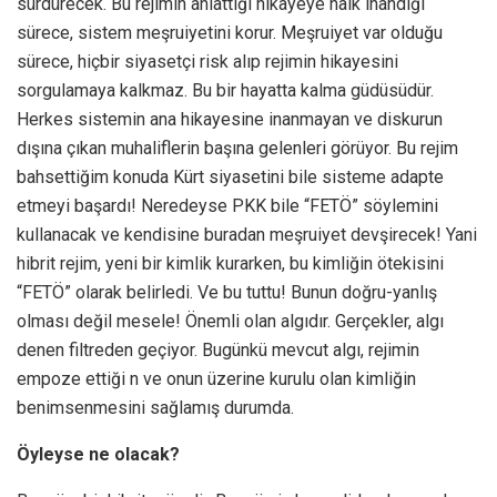
sürdürecek. Bu rejimin anlattığı hikayeye halk inandığı
sürece, sistem meşruiyetini korur. Meşruiyet var olduğu
sürece, hiçbir siyasetçi risk alıp rejimin hikayesini
sorgulamaya kalkmaz. Bu bir hayatta kalma güdüsüdür.
Herkes sistemin ana hikayesine inanmayan ve diskurun
dışına çıkan muhaliflerin başına gelenleri görüyor. Bu rejim
bahsettiğim konuda Kürt siyasetini bile sisteme adapte
etmeyi başardı! Neredeyse PKK bile “FETÖ” söylemini
kullanacak ve kendisine buradan meşruiyet devşirecek! Yani
hibrit rejim, yeni bir kimlik kurarken, bu kimliğin ötekisini
“FETÖ” olarak belirledi. Ve bu tuttu! Bunun doğru-yanlış
olması değil mesele! Önemli olan algıdır. Gerçekler, algı
denen filtreden geçiyor. Bugünkü mevcut algı, rejimin
empoze ettiği n ve onun üzerine kurulu olan kimliğin
benimsenmesini sağlamış durumda.
Öyleyse ne olacak?