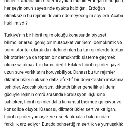
döner”? Arkadaşım sistemi ayakta tutanın Erdoğan olduğunu,
her şeyin onun sayesinde ayakta kaldığını, Erdoğan
olmaksızın bu rejimin devam edemeyeceğini söyledi. Acaba
haklı mıydı?
Türkiye’nin bir hibrit rejim olduğu konusunda siyaset
bilimciler arası geniş bir mutabakat var. Semi demokratik ve
semi otoriter olarak da nitelendirilen bu tür rejimlerde toptan
bir otoriter ya da toptan bir demokratik sisteme geçmek
olmazsa olmaz bir durum değil. Bilakis hibrit rejimler gayet
uzun süre varlıklarını koruyabiliyor. Dahası bu tür rejimler
diktatörlüklerin aksine daha efektif bir devir-teslim imkanına
sahipler. Açacak olursam, diktatörlükler genellikle liderin
gücüyle rejimin ömrü arasında korelasyon ilişkisine
sahipken, hibrit rejimler daha kurumsal biçimde gelişiyor ve
konsolide oluyor. Kısacası, diktatörlükler sert ve kırılgan,
hibrit rejimler yumuşak ve esnek olmaları bakımından
farklılık arz ediyor. Burada bahsettiğim sertlik ve yumuşaklık