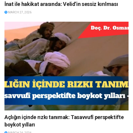
İnat ile hakikat arasında: Velid’in sessiz kırılması
MARCH 27, 2026
Açlığın içinde rızkı tanımak: Tasavvufî perspektifte
boykot yılları
MARCH 26, 2026