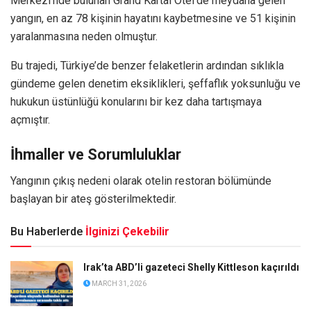
Merkezi’nde bulunan Grand Kartal Otel’de meydana gelen
yangın, en az 78 kişinin hayatını kaybetmesine ve 51 kişinin
yaralanmasına neden olmuştur.
Bu trajedi, Türkiye’de benzer felaketlerin ardından sıklıkla
gündeme gelen denetim eksiklikleri, şeffaflık yoksunluğu ve
hukukun üstünlüğü konularını bir kez daha tartışmaya
açmıştır.
İhmaller ve Sorumluluklar
Yangının çıkış nedeni olarak otelin restoran bölümünde
başlayan bir ateş gösterilmektedir.
Bu Haberlerde
İlginizi Çekebilir
Irak’ta ABD’li gazeteci Shelly Kittleson kaçırıldı
MARCH 31, 2026