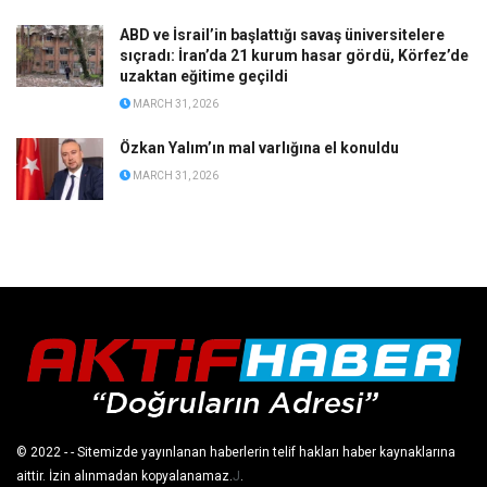
ABD ve İsrail’in başlattığı savaş üniversitelere
sıçradı: İran’da 21 kurum hasar gördü, Körfez’de
uzaktan eğitime geçildi
MARCH 31, 2026
Özkan Yalım’ın mal varlığına el konuldu
MARCH 31, 2026
© 2022
- - Sitemizde yayınlanan haberlerin telif hakları haber kaynaklarına
aittir. İzin alınmadan kopyalanamaz.
J
.