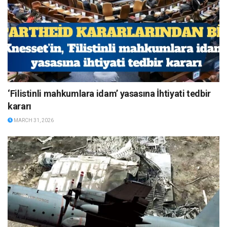
‘Filistinli mahkumlara idam’ yasasına İhtiyati tedbir
kararı
MARCH 31, 2026