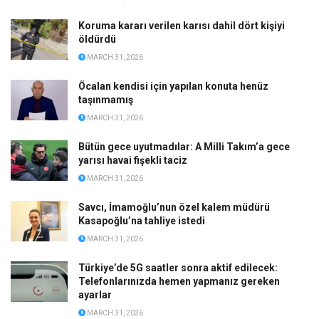
Koruma kararı verilen karısı dahil dört kişiyi
öldürdü
MARCH 31, 2026
Öcalan kendisi için yapılan konuta henüz
taşınmamış
MARCH 31, 2026
Bütün gece uyutmadılar: A Milli Takım’a gece
yarısı havai fişekli taciz
MARCH 31, 2026
Savcı, İmamoğlu’nun özel kalem müdürü
Kasapoğlu’na tahliye istedi
MARCH 31, 2026
Türkiye’de 5G saatler sonra aktif edilecek:
Telefonlarınızda hemen yapmanız gereken
ayarlar
MARCH 31, 2026