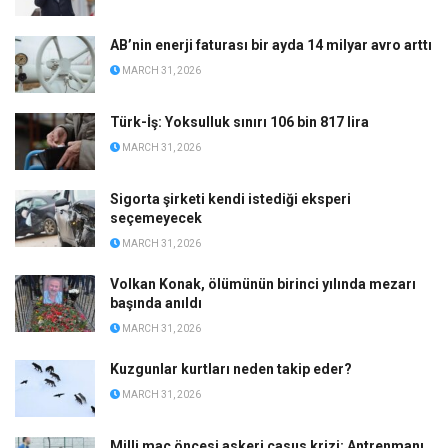
AB’nin enerji faturası bir ayda 14 milyar avro arttı
MARCH 31, 2026
Türk-İş: Yoksulluk sınırı 106 bin 817 lira
MARCH 31, 2026
Sigorta şirketi kendi istediği eksperi
seçemeyecek
MARCH 31, 2026
Volkan Konak, ölümünün birinci yılında mezarı
başında anıldı
MARCH 31, 2026
Kuzgunlar kurtları neden takip eder?
MARCH 31, 2026
Milli maç öncesi askeri casus krizi: Antrenmanı