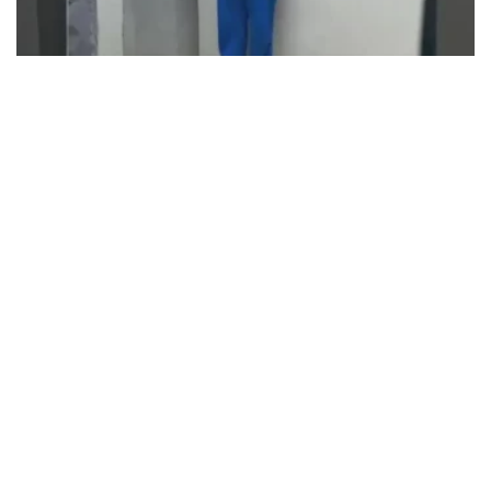
Fenerbahçe, sigara içen oyuncusunun sözleşmesini
feshetti
MARCH 31, 2026