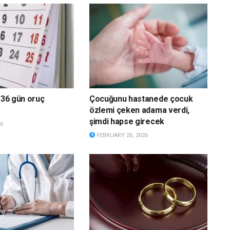
a 36 gün oruç
Çocuğunu hastanede çocuk
özlemi çeken adama verdi,
şimdi hapse girecek
6
FEBRUARY 26, 2026