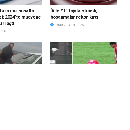
ktora müracaatta
‘Aile Yılı’ fayda etmedi,
isi: 2024’te muayene
boşanmalar rekor kırdı
arı aştı
FEBRUARY 24, 2026
 2026
meni dehşeti:
Uçan martıya top çarptı: Sahada
şiyi kaputta 20
kalp masajı yapıldı
ürükledi
FEBRUARY 23, 2026
 2026