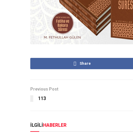
Share
Previous Post
113
İLGİLİ
HABERLER