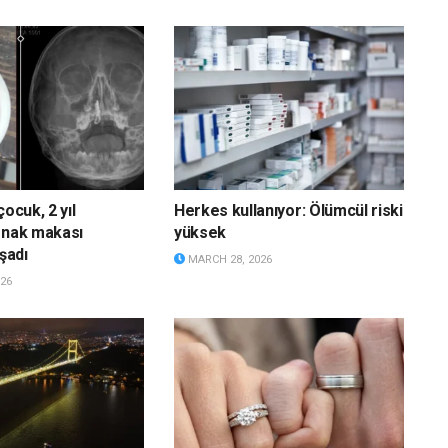
çocuk, 2 yıl
Herkes kullanıyor: Ölümcül riski
rnak makası
yüksek
aşadı
MARCH 28, 2026
26