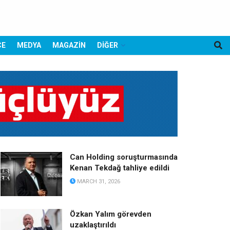
CE
MEDYA
MAGAZİN
DİĞER
Can Holding soruşturmasında
Kenan Tekdağ tahliye edildi
MARCH 31, 2026
Özkan Yalım görevden
uzaklaştırıldı