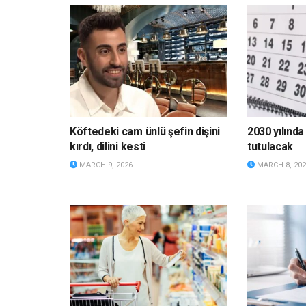
Köftedeki cam ünlü şefin dişini
2030 yılınd
kırdı, dilini kesti
tutulacak
MARCH 9, 2026
MARCH 8, 202