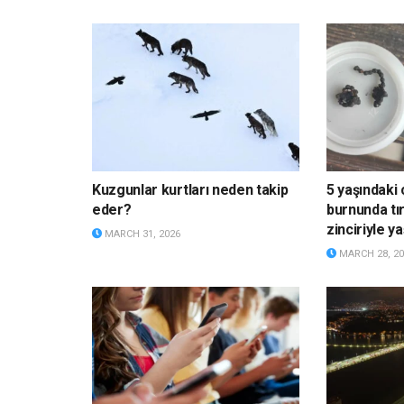
Kuzgunlar kurtları neden takip
5 yaşındaki 
eder?
burnunda tı
zinciriyle y
MARCH 31, 2026
MARCH 28, 20