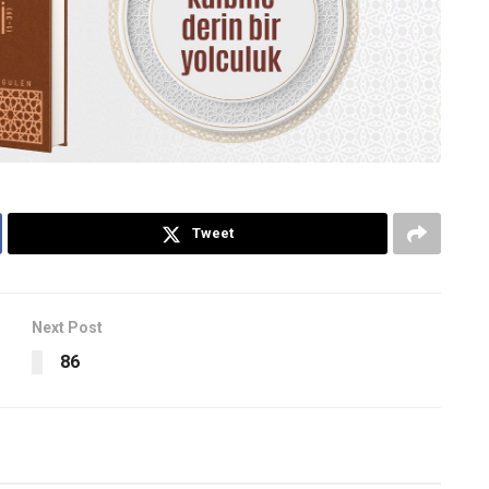
Tweet
Next Post
86