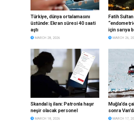
Türkiye, dünya ortalamasını
Fatih Sult
üstünde: Ekran süresi 40 saati
“endometrio
aştı
için sarıya 
MARCH 28, 2026
MARCH 26, 20
Skandal iş ilanı: Patronla haşır
Muğla’da çal
neşir olacak personel
sonra Van’d
MARCH 18, 2026
MARCH 17, 20