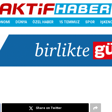
ONOMİ
DÜNYA
ÖZEL HABER
15 TEMMUZ
SPOR
İŞKEN
Share on Twitter