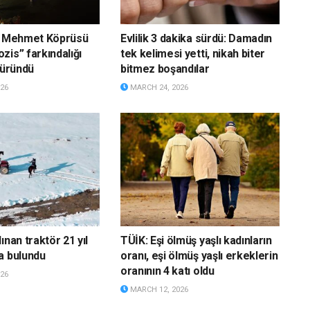
an Mehmet Köprüsü
Evlilik 3 dakika sürdü: Damadın
zis” farkındalığı
tek kelimesi yetti, nikah biter
büründü
bitmez boşandılar
26
MARCH 24, 2026
ınan traktör 21 yıl
TÜİK: Eşi ölmüş yaşlı kadınların
a bulundu
oranı, eşi ölmüş yaşlı erkeklerin
oranının 4 katı oldu
26
MARCH 12, 2026