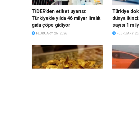
TİDER’den etiket uyarısı:
Türkiye do
Türkiye’de yılda 46 milyar liralık
dünya ikinc
gıda çöpe gidiyor
sayısı 1 mily
FEBRUARY 26, 2026
FEBRUARY 25,
Akrabasına taktığı takı geri
Sürücü eğit
gelmeyince mahkemeye verdi
Tartıştığı ki
kilometre s
FEBRUARY 23, 2026
FEBRUARY 23,