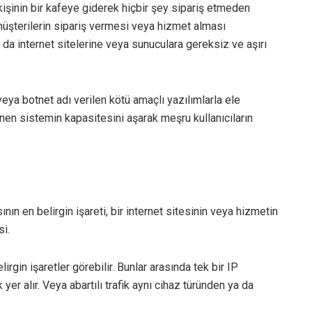
kişinin bir kafeye giderek hiçbir şey sipariş etmeden
şterilerin sipariş vermesi veya hizmet alması
 da internet sitelerine veya sunuculara gereksiz ve aşırı
 veya botnet adı verilen kötü amaçlı yazılımlarla ele
lenen sistemin kapasitesini aşarak meşru kullanıcıların
ının en belirgin işareti, bir internet sitesinin veya hizmetin
i.
irgin işaretler görebilir. Bunlar arasında tek bir IP
yer alır. Veya abartılı trafik aynı cihaz türünden ya da