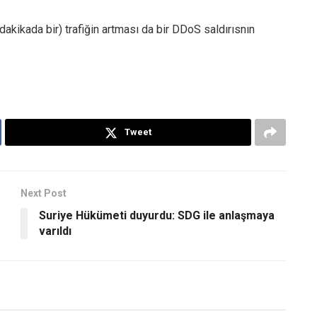
 dakikada bir) trafiğin artması da bir DDoS saldırısnın
Tweet
Next Post
Suriye Hükümeti duyurdu: SDG ile anlaşmaya
varıldı