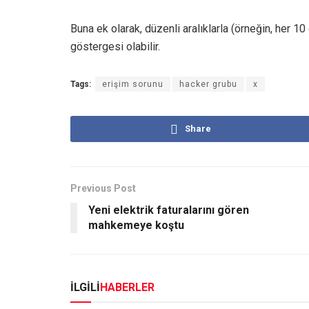
Buna ek olarak, düzenli aralıklarla (örneğin, her 10
göstergesi olabilir.
Tags:
erişim sorunu
hacker grubu
x
Share
Previous Post
Yeni elektrik faturalarını gören
mahkemeye koştu
İLGİLİ
HABERLER