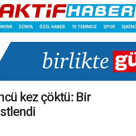
ONOMİ
DÜNYA
ÖZEL HABER
15 TEMMUZ
SPOR
İŞKEN
ncü kez çöktü: Bir
stlendi