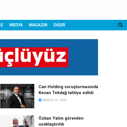
CE
MEDYA
MAGAZİN
DİĞER
Can Holding soruşturmasında
Kenan Tekdağ tahliye edildi
MARCH 31, 2026
Özkan Yalım görevden
uzaklaştırıldı